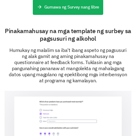
viewpoint towards alcohol consumption?
Gumawa ng Survey nang libre
An unhealthy habit
A social necessity
Pinakamahusay na mga template ng surbey sa
pagsusuri ng alkohol
A personal choice
Humukay ng malalim sa iba't ibang aspeto ng pagsusuri
A means to escape
ng alak gamit ang aming pinakamahusay na
questionnaire at feedback forms. Tuklasin ang mga
Other (Please comment)
pangunahing pananaw at mangolekta ng mahalagang
datos upang magplano ng epektibong mga interbensyon
at programa ng kamalayan.
Please enter your comment here:
Assessing Awareness and Control