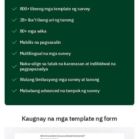
800+ libreng mga template ng survey
28+ iba't ibang uri ng tanong
80+ mga wika
Mabilis na pagsasalin
Could you elaborate on one of the reasons you
Multilingual na mga survey
selected in the previous question?
Naka-align sa tatak na karanasan at indibidwal na
pagpapasadya
Walang limitasyong mga survey at tanong
Mababang advanced na tampok ng survey
Exploring Impact and Perception
Kaugnay na mga template ng form
This section delves into how you perceive the impact
of alcohol consumption.
Please rate your agreement with the following