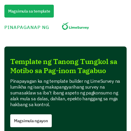
Magsimula sa template
To reduce stress
PINAPAGANAP NG
To celebrate special occasions
Template ng Tanong Tungkol sa
Motibo sa Pag-inom Tagabuo
Pinapayagan ka ng template builder ng LimeSurvey na
lumikha ng isang makapangyarihang survey na
To forget about problems
sumasaklaw sa iba't ibang aspeto ng pagkonsumo ng
alak mula sa dalas, dahilan, epekto hanggang sa mga
hakbang sa kontrol.
Magsimula ngayon
Other (Please specify)