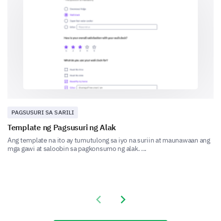
statements
1- Strongly Disagree
2- Disagree
3- Neutral
4- Agree
5- Strongly Agree
1
2
PAGSUSURI SA SARILI
I am more confident when I drink.
Template ng Pagsusuri ng Alak
Drinking helps me fit in with my friends.
Ang template na ito ay tumutulong sa iyo na suriin at maunawaan ang
mga gawi at saloobin sa pagkonsumo ng alak. ...
I seem funnier when I drink.
Alcohol helps me forget my worries.
Previous slide
Next slide
Which of the following best describes your