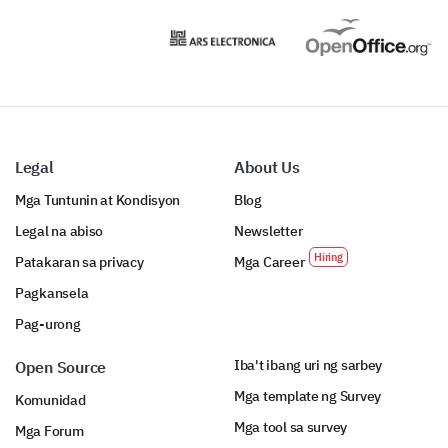
Legal
About Us
Mga Tuntunin at Kondisyon
Blog
Legal na abiso
Newsletter
Patakaran sa privacy
Mga Career
Pagkansela
Pag-urong
Iba't ibang uri ng sarbey
Open Source
Mga template ng Survey
Komunidad
Mga tool sa survey
Mga Forum