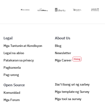
kaganapan.
tumutulong sa
Brand Reputation
mga
stakeholder na
tukuyin ang mga
lugar para sa
Final Thoughts and Comments
pagpapabuti at
pahusayin ang
We’re almost done! Just a few more questions to
pagiging
Legal
About Us
gather your final thoughts.
epektibo ng
Mga Tuntunin at Kondisyon
Blog
platform.
Do you have any additional comments or
Legal na abiso
Newsletter
feedback on how we can improve?
Patakaran sa privacy
Mga Career
Pagkansela
Pag-urong
Iba't ibang uri ng sarbey
Open Source
Did you encounter any issues while using our
Mga template ng Survey
Komunidad
services?
Mga tool sa survey
Mga Forum