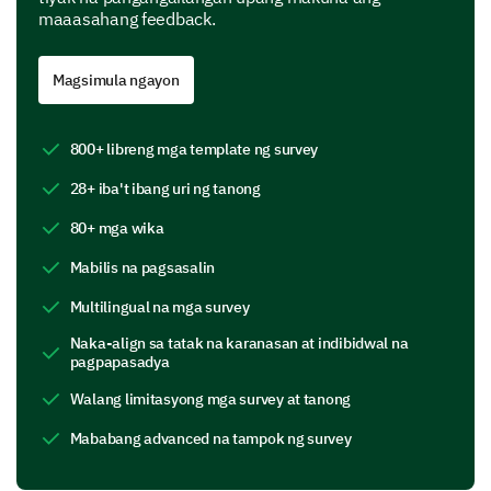
maaasahang feedback.
Magsimula ngayon
800+ libreng mga template ng survey
How likely are you to recommend our services
to a friend or colleague?
28+ iba't ibang uri ng tanong
Very likely
80+ mga wika
Likely
Mabilis na pagsasalin
Multilingual na mga survey
Neutral
Naka-align sa tatak na karanasan at indibidwal na
Unlikely
pagpapasadya
Walang limitasyong mga survey at tanong
Very unlikely
Mababang advanced na tampok ng survey
Please rate the following aspects of our service