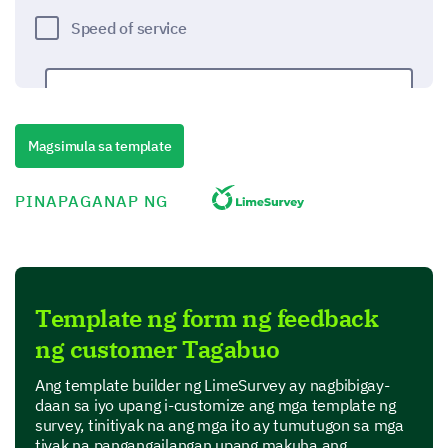
Speed of service
Magsimula sa template
Staff knowledge
PINAPAGANAP NG
Pricing
Template ng form ng feedback
ng customer Tagabuo
Ang template builder ng LimeSurvey ay nagbibigay-
Other:
daan sa iyo upang i-customize ang mga template ng
survey, tinitiyak na ang mga ito ay tumutugon sa mga
tiyak na pangangailangan upang makuha ang