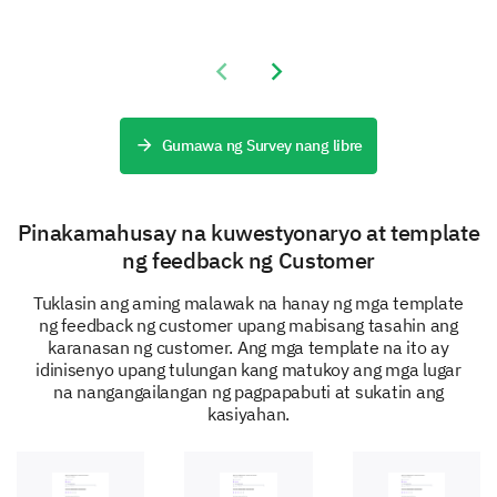
Product A
Previous slide
Next slide
Product B
Service A
Gumawa ng Survey nang libre
Service B
Pinakamahusay na kuwestyonaryo at template
Please enter your comment here:
ng feedback ng Customer
Tuklasin ang aming malawak na hanay ng mga template
ng feedback ng customer upang mabisang tasahin ang
karanasan ng customer. Ang mga template na ito ay
idinisenyo upang tulungan kang matukoy ang mga lugar
na nangangailangan ng pagpapabuti at sukatin ang
kasiyahan.
How often do you use our services/products?