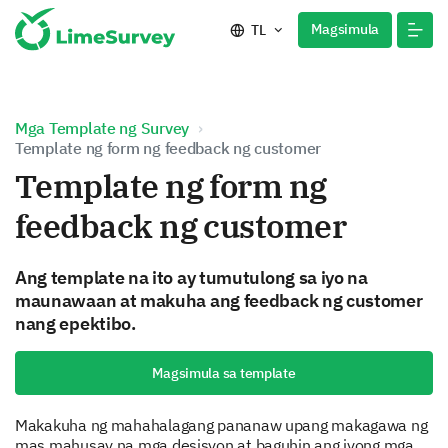
Magsimula
TL
Mga Template ng Survey
Template ng form ng feedback ng customer
Template ng form ng
feedback ng customer
Ang template na ito ay tumutulong sa iyo na
maunawaan at makuha ang feedback ng customer
nang epektibo.
Magsimula sa template
Makakuha ng mahahalagang pananaw upang makagawa ng
mas mahusay na mga desisyon at baguhin ang iyong mga