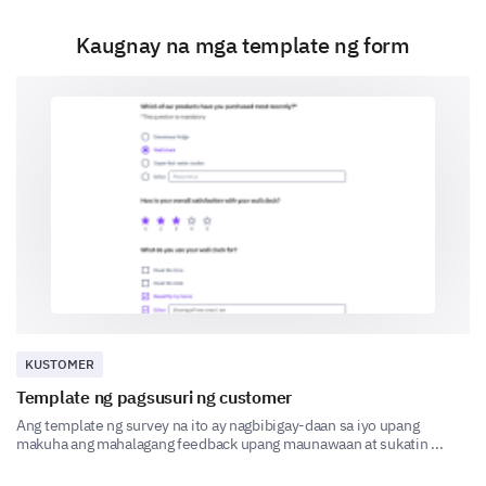
based on your most recent experience:
Kaugnay na mga template ng form
1
2
3
4
5
Professionalism
Response Time
Value for Money
Overall Satisfaction
More About Your Needs
We want to ensure our services align perfectly with
KUSTOMER
your needs. Please share a bit more about what
you’re looking for.
Template ng pagsusuri ng customer
Ang template ng survey na ito ay nagbibigay-daan sa iyo upang
makuha ang mahalagang feedback upang maunawaan at sukatin ...
Which of our services/products do you use
most frequently?