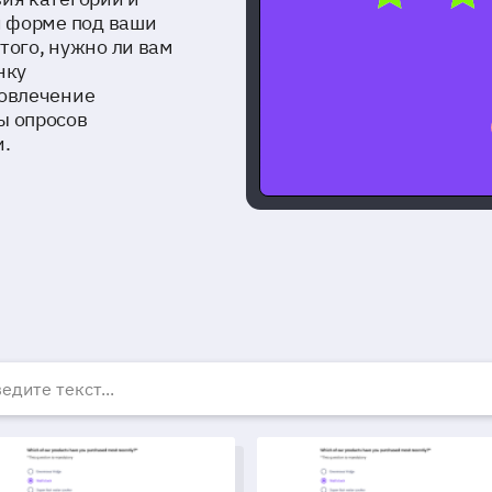
и форме под ваши
того, нужно ли вам
нку
вовлечение
ы опросов
и.
есплатные шаблоны опр
лон опроса для руководителей лабораторий
Шаблон формы запроса