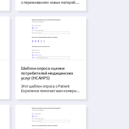
о переживаниях новых матерей,
ть
используя этот комплексный
шаблон опроса.
ых
фотографирование пациента
Шаблон опроса оценки потребителей медицинских у
Шаблон опроса оценки
потребителей медицинских
услуг (HCAHPS)
Этот шаблон опроса о Patient
Experience помогает вам измерить
и подробно понять опыт и
восприятие ваших медицинских
услуг пациентами.
ям сотрудников
Шаблон викторины общего знания