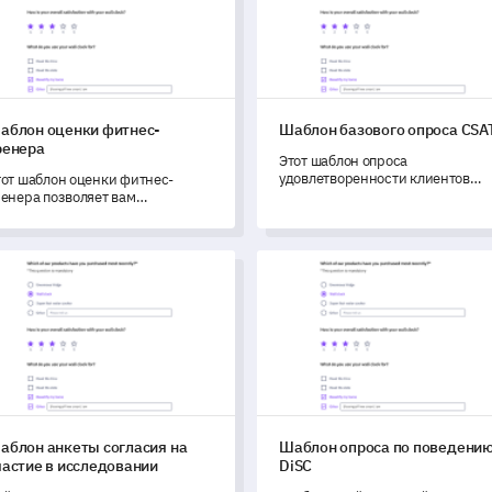
аблон оценки фитнес-
Шаблон базового опроса CSA
ренера
Этот шаблон опроса
удовлетворенности клиентов
тот шаблон оценки фитнес-
(CSAT) позволяет вам оценить
ренера позволяет вам
ваше предложение услуг, собир
сесторонне оценивать ваших
важные отзывы непосредственн
итнес-тренеров, способствуя
от ваших клиентов.
редоставлению услуг более
лон анкеты согласия на участие в исследовании
Шаблон опроса по поведени
сокого качества.
аблон анкеты согласия на
Шаблон опроса по поведени
частие в исследовании
DiSC