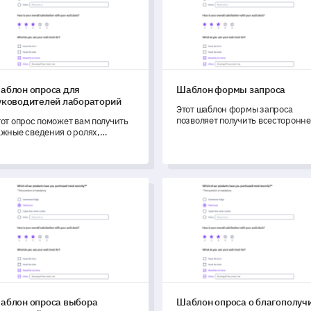
аблон опроса для
Шаблон формы запроса
уководителей лабораторий
Этот шаблон формы запроса
позволяет получить всесторонн
от опрос поможет вам получить
представление о впечатлениях
ажные сведения о ролях,
ваших клиентов от новой линей
бязанностях и проблемах
кухонной техники.
уководителей лабораторий,
пособствуя улучшению
бслуживания.
лон опроса выбора командной активности
Шаблон опроса о благополу
аблон опроса выбора
Шаблон опроса о благополуч