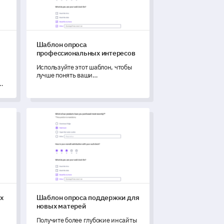
Шаблон опроса
профессиональных интересов
Используйте этот шаблон, чтобы
лучше понять ваши
профессиональные
я
предпочтения, навыки и
карьерные устремления.
х услуг
Шаблон опроса поддержки для новых матерей
х
Шаблон опроса поддержки для
новых матерей
Получите более глубокие инсайты