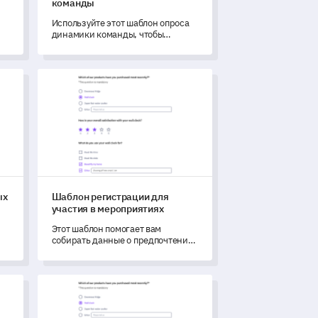
команды
Используйте этот шаблон опроса
динамики команды, чтобы
получить полное представление о
ь
функциональности и
й
коммуникации вашей команды.
ых продуктов
Шаблон регистрации для участия в мероприятиях
ых
Шаблон регистрации для
участия в мероприятиях
Этот шаблон помогает вам
собирать данные о предпочтениях
участников и их доступности для
о
мероприятий, тем самым
трансформируя ваш процесс
AT
Шаблон викторины по здоровью и фитнесу
планирования событий.