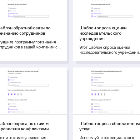
аблон обратной связи по
Шаблон опроса оценки
ризнанию сотрудников
исследовательского
учреждения
лучшите программу признания
отрудников в вашей компании с
Этот шаблон опроса оценки
омощью этого шаблона опроса
исследовательского учреждени
братной связи.
позволяет вам получить
всесторонние сведения о
эффективности вашего
лон опроса по стилям управления конфликтами
Шаблон опроса общественны
учреждения и опыте
пользователей.
аблон опроса по стилям
Шаблон опроса общественны
правления конфликтами
услуг
цените стили управления
Используйте потенциал этого