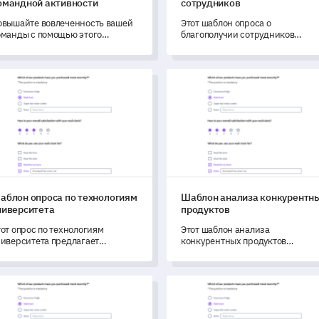
омандной активности
сотрудников
овышайте вовлеченность вашей
Этот шаблон опроса о
оманды с помощью этого
благополучии сотрудников
омплексного шаблона опроса,
позволяет вам понять факторы,
азработанного для понимания их
влияющие на удовлетворенност
редпочтений, доступности и
работой и уровень стресса ваше
лон опроса по технологиям университета
Шаблон анализа конкурентн
нновационных идей по
команды.
омандным活动иям.
аблон опроса по технологиям
Шаблон анализа конкурентн
ниверситета
продуктов
от опрос по технологиям
Этот шаблон анализа
ниверситета предлагает
конкурентных продуктов
труктурированный и
позволяет вам оценить и
рганизованный метод получения
измерить эффективность вашег
нформации о студентском опыте
продукта по сравнению с
лон оценки фитнес-тренера
Шаблон базового опроса CS
 существующими
продуктами конкурентов.
ниверситетскими
ехнологическими услугами.