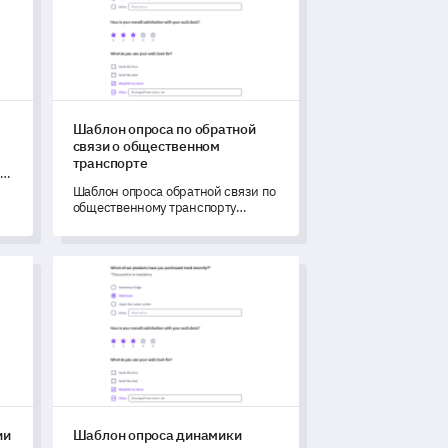
Шаблон опроса по обратной
связи о общественном
транспорте
ее
Шаблон опроса обратной связи по
ки
общественному транспорту
помогает получить ценные
пользовательские данные для
повышения качества
чии сотрудников
Шаблон опроса динамики команды
обслуживания.
ии
Шаблон опроса динамики