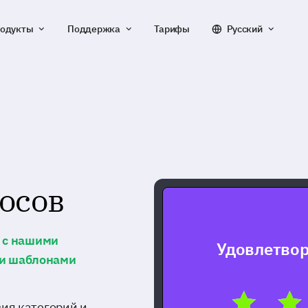
одукты
Поддержка
Тарифы
Русский
осов
о с нашими
Удовлетвор
и шаблонами
ия категорий и