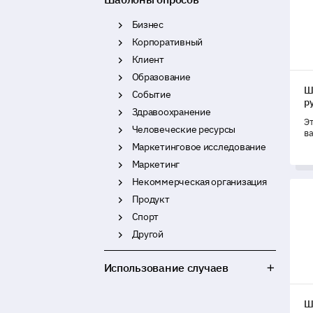
Бизнес
Корпоративный
Клиент
Образование
Ш
Событие
р
Здравоохранение
Эт
Человеческие ресурсы
в
о
Маркетинговое исследование
р
Маркетинг
с
о
Некоммерческая организация
Шаб
Продукт
Спорт
Другой
Использование случаев
Ш