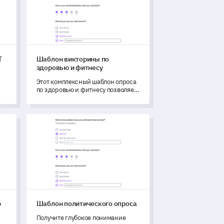
T
Шаблон викторины по
здоровью и фитнесу
Этот комплексный шаблон опроса
по здоровью и фитнесу позволяет
ая
получить глубокие инсайты о
о
поведении и привычках ваших
заинтересованных сторон в
ю DiSC
Шаблон политического опроса
области здоровья.
ю
Шаблон политического опроса
Получите глубокое понимание