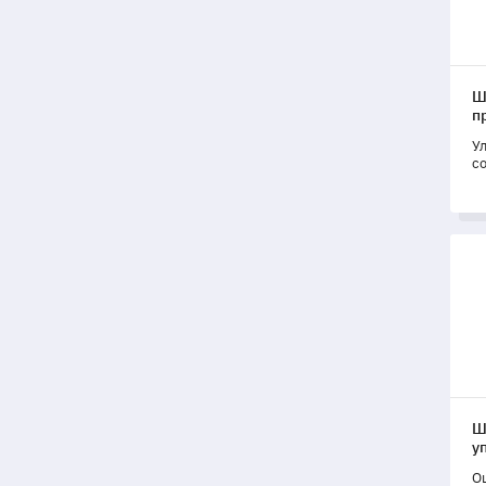
Ш
п
У
с
п
о
Шаб
Ш
у
О