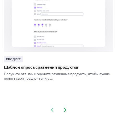
Your insights into the purchase experience and
decision-making process are critical for us.
If given an option between our product and a
similar offering by a competitor at a slightly
lower price, which would you choose?
Our Product
Competitor's Product
ПРОДУКТ
Undecided
Шаблон опроса сравнения продуктов
Получите отзывы и оцените различные продукты, чтобы лучше
понять свои предпочтения. ...
Previous slide
Next slide