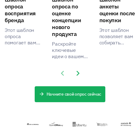
опроса
опроса по
анкеты
восприятия
оценке
оценки после
бренда
концепции
покупки
нового
Этот шаблон
Этот шаблон
продукта
опроса
позволяет вам
помогает вам
собирать
Раскройте
измерить
данные и
ключевые
восприятие
измерять
идеи о вашем
вашего бренда
удовлетвореннос
новом
клиентами и
клиентов после
концепте
Previous slide
Next slide
раскрыть
покупки,
продукта с
ключевые
помогая
помощью этого
идеи для
выявить
эффективного
улучшения
области для
шаблона.
Начните свой опрос сейчас
бренда.
улучшения.