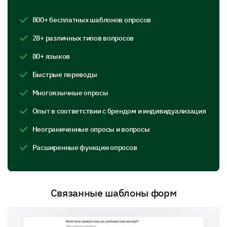
800+ бесплатных шаблонов опросов
Overall Satisfaction
28+ различных типов вопросов
80+ языков
A Closer Look at the Functionality and
Features of the Product Concept
Быстрые переводы
We want our product to serve your needs effectively.
Многоязычные опросы
Please share any aspects of the product that
Опыт в соответствии с брендом и индивидуализация
could be improved to better meet your needs.
Неограниченные опросы и вопросы
Расширенные функции опросов
Связанные шаблоны форм
A Few Queries Regarding the Buying
Experience and Decision Making