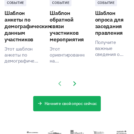
СОБЫТИЕ
СОБЫТИЕ
СОБЫТИЕ
Шаблон
Шаблон
Шаблон
анкеты по
обратной
опроса для
демографическим
связи
заседания
данным
участников
правления
Thursday
участников
мероприятия
Получите
важные
Этот шаблон
Этот
сведения о
анкеты по
ориентированный
эффективности
демографическим
на
заседания
данным
пользователя
Friday
правления с
участников
шаблон
помощью этого
позволяет
позволяет вам
Previous slide
Next slide
комплексного
быстро собрать
получить
шаблона
важные
ценную
опроса.
данные,
информацию о
улучшая ваше
впечатлениях
Начните свой опрос сейчас
Saturday
понимание
участников на
участников.
ваших
событиях.