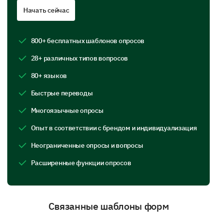
Начать сейчас
Event Schedule
Speaker/Host Performance
800+ бесплатных шаблонов опросов
Networking Opportunities
28+ различных типов вопросов
80+ языков
What did you like the most about the last event
Быстрые переводы
you attended?
Многоязычные опросы
Опыт в соответствии с брендом и индивидуализация
Неограниченные опросы и вопросы
Расширенные функции опросов
What could have been improved in the last
event you attended?
Связанные шаблоны форм