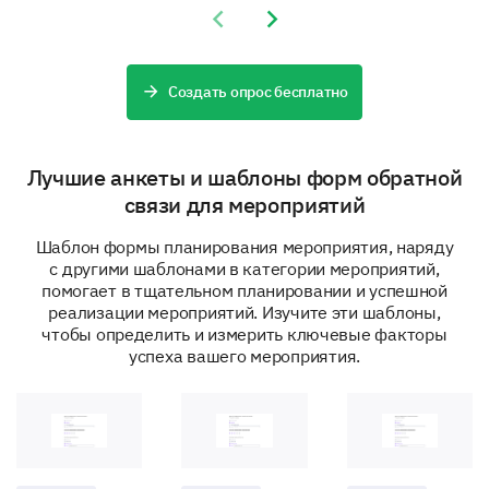
Previous slide
Next slide
Создать опрос бесплатно
What days of the week are you usually
available?
Лучшие анкеты и шаблоны форм обратной
связи для мероприятий
Monday
Шаблон формы планирования мероприятия, наряду
с другими шаблонами в категории мероприятий,
помогает в тщательном планировании и успешной
реализации мероприятий. Изучите эти шаблоны,
чтобы определить и измерить ключевые факторы
Tuesday
успеха вашего мероприятия.
Wednesday