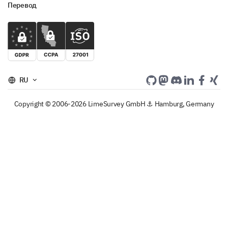
Перевод
More than 2 months
Final Thoughts and Suggestions
Share any additional thoughts or suggestions you
have for making our events even better.
RU
Do you have any specific topics you would like
Copyright © 2006-2026 LimeSurvey GmbH ⚓ Hamburg, Germany
to be covered in future events?
Are there any specific speakers or types of
activities you would like to see at our events?