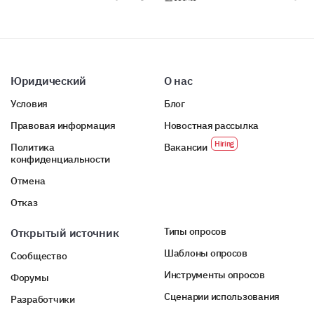
Sunday
Юридический
О нас
No preference (Comments: Why?)
Условия
Блог
Правовая информация
Новостная рассылка
Политика
Вакансии
конфиденциальности
Отмена
How far in advance do you prefer being notified
Отказ
about events?
Типы опросов
Открытый источник
1-2 weeks
Шаблоны опросов
Сообщество
3-4 weeks
Инструменты опросов
Форумы
Сценарии использования
Разработчики
1-2 months