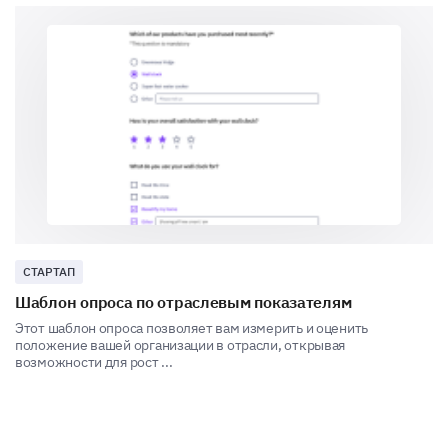
Your Availability and Preferences
We want to ensure that the event's timing suits you
perfectly.
What is your preferred time of day for
attending events?
Morning
СТАРТАП
Afternoon
Шаблон опроса по отраслевым показателям
Evening
Этот шаблон опроса позволяет вам измерить и оценить
положение вашей организации в отрасли, открывая
возможности для рост ...
No preference (Comment: Why?)
Please enter your comment here: