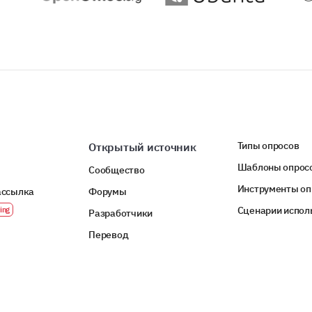
How old are you?
ПРИДАНО
Типы опросов
Открытый источник
Шаблоны опрос
Сообщество
Инструменты оп
ассылка
Форумы
Сценарии испол
Разработчики
Перевод