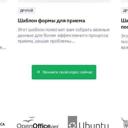
ДРУГОЙ
ДР
Features and Options
Шаблон формы для приема
Ша
по
Этот шаблон помогает вам собрать важные
данные для более эффективного процесса
Это
приема, решая проблемы
пос
заинтересованных сторон за счет сбора
ей,
важ
критической информации.
пом
 по
We want to know a bit more about you
Начните свой опрос сейчас
Almost done. Just some final questions about you
your feedback.
What is your gender?