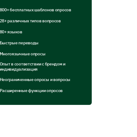
800+ бесплатных шаблонов опросов
28+ различных типов вопросов
80+ языков
Быстрые переводы
 how we have performed in those
Многоязычные опросы
Опыт в соответствии с брендом и
индивидуализация
ing statements.
Неограниченные опросы и вопросы
Yes
Uncertain
No
Расширенные функции опросов
service team.
 service.