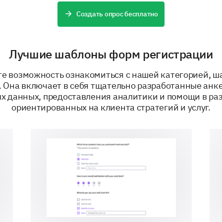
Which of the following features do you value
Создать опрос бесплатно
Selection)
User-friendly Interface
Quick Customer S
Лучшие шаблоны форм регистрации
те возможность ознакомиться с нашей категорией, 
Secure Transactions
Speed
. Она включает в себя тщательно разработанные анке
х данных, предоставления аналитики и помощи в ра
ориентированных на клиента стратегий и услуг.
On a scale of 1-10, how would you rate our s
aspects? (1 being the lowest and 10 being t
Ease of Use
Customer Support