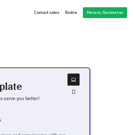
Начать: бесплатно
Contact sales
Войти
plate
s serve you better!
s