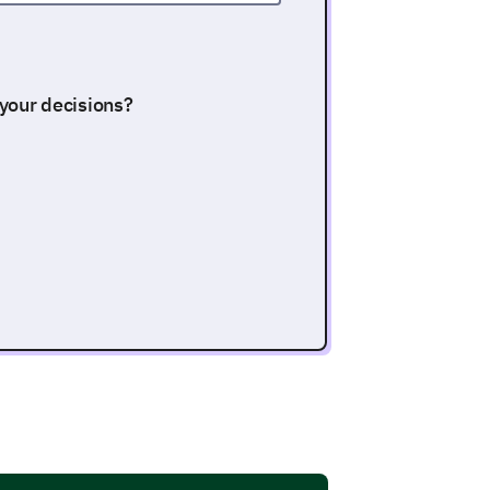
our decisions?
 extremely satisfied with our