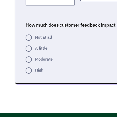
How much does customer feedback impact y
Not at all
A little
Moderate
High
Can you describe a situation where you were
service?