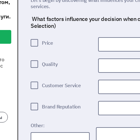
Let’s begin by discovering what influences your c
том,
services.
уги.
What factors influence your decision when c
Selection)
Price
то
Quality
 с
Customer Service
Brand Reputation
ы
Other: