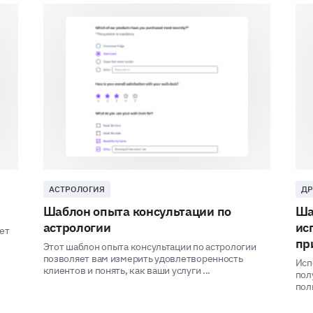
How likely are you to recommend our service
Plea
Extremely likely
Somewhat likely
Neutral
Somewhat unlikely
Extremely unlikely
АСТРОЛОГИЯ
ДР
Шаблон опыта консультации по
Ша
астрологии
ис
ет
пр
Your Personal Preferences
Этот шаблон опыта консультации по астрологии
позволяет вам измерить удовлетворенность
Исп
клиентов и понять, как ваши услуги ...
пол
Let's move on to know your personal preferences,
пол
your needs.