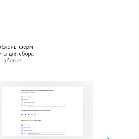
 most in our services? (Multiple
upport
Variety of Options
шаблоны форм
ты для сбора
зработке
ervices in terms of the following
he highest)