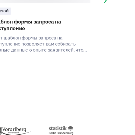
Next slide
УГОЙ
ДРУГОЙ
блон формы запроса на
Шаблон удов
ступление
программой 
т шаблон формы запроса на
Этот шаблон п
тупление позволяет вам собирать
представление
ные данные о опыте заявителей, что
родителей и у
огает выявить аспекты для улучшения.
после школы.
 to provide us with some context to