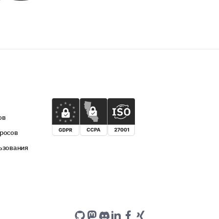
ов
росов
ьзования