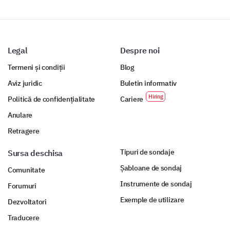
Please provide your suggestions to enhance our
daycare's menu offering taking into account
nutritional value, variety, and your child's
dietary preferences, if any.
Legal
Despre noi
Termeni și condiții
Blog
Aviz juridic
Buletin informativ
Politică de confidențialitate
Cariere
Anulare
Retragere
Tipuri de sondaje
Sursa deschisa
Șabloane de sondaj
Comunitate
Instrumente de sondaj
Forumuri
Exemple de utilizare
Dezvoltatori
Traducere