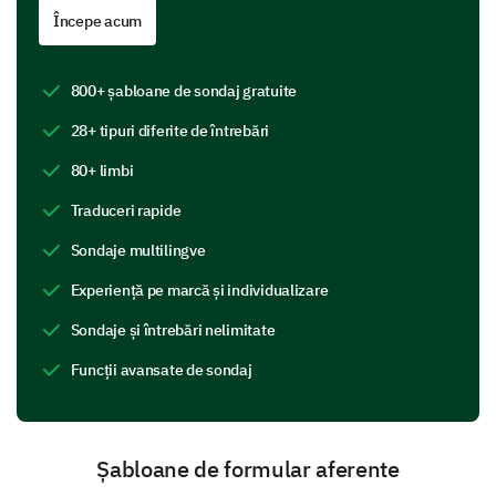
Începe acum
Balance of food groups
Options for children with dietary restrictions
800+ șabloane de sondaj gratuite
28+ tipuri diferite de întrebări
Menu Preferences
80+ limbi
We're interested in identifying any improvements that
Traduceri rapide
could be made to our menu.
Sondaje multilingve
Could you mention if there is a particular
Experiență pe marcă și individualizare
cuisine or dish your child enjoys that is not
currently available on our menu?
Sondaje și întrebări nelimitate
Funcții avansate de sondaj
Are you satisfied with the frequency at which
the menu is rotated?
Șabloane de formular aferente