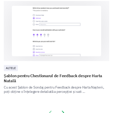
Yes
No
Please enter your comment here:
Were there instances when your child did not
ALTELE
consume meals provided?
Șablon pentru Chestionarul de Feedback despre Harta
Natală
Yes
Uncertain
No
Cu acest Șablon de Sondaj pentru Feedback despre Harta Nașterii,
poți obține o înțelegere detaliată a percepției și sati ...
Closing Questions
Previous slide
Next slide