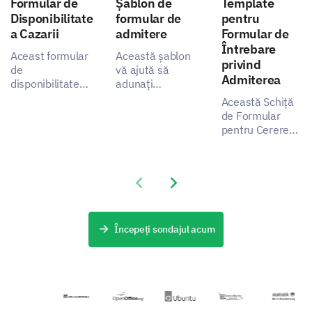
Formular de
Șablon de
Template
Disponibilitate
formular de
pentru
a Cazarii
admitere
Formular de
Întrebare
Aceast formular
Această șablon
Gluten intolerance
privind
de
vă ajută să
Admiterea
disponibilitate
adunați
pentru cazare
informații
Această Schiță
vă permite să
esențiale pentru
de Formular
înțelegeți
un proces de
pentru Cererea
preferințele și
admitere mai
Lactose intolerance
de Admitere vă
nevoile
eficient,
permite să
oaspeților
abordând
colectați date
dumneavoastră,
problemele
Previous slide
Next slide
importante
relevând cum
părților
despre
puteți
interesate prin
experiențele
îmbunătăți
captarea
Nut allergy
solicitanților,
Începeți sondajul acum
satisfacția și
datelor
ajutând la
experiența
esențiale.
identificarea
serviciului de
aspectelor ce
cazare.
pot fi
îmbunătățite.