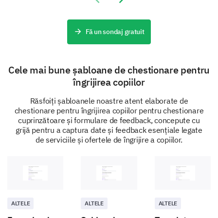
Before we conclude, we would like to gather some
additional insights to better understand the results.
Fă un sondaj gratuit
Are there any particular food allergies or
dietary restrictions we should be aware of for
your child?
Cele mai bune șabloane de chestionare pentru
îngrijirea copiilor
No restrictions
Răsfoiți șabloanele noastre atent elaborate de
chestionare pentru îngrijirea copiilor pentru chestionare
cuprinzătoare și formulare de feedback, concepute cu
grijă pentru a captura date și feedback esențiale legate
de serviciile și ofertele de îngrijire a copiilor.
Vegetarian
Vegan
ALTELE
ALTELE
ALTELE