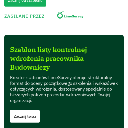
Zacznij od szablonu
1
2
3
4
5
Instruction
ZASILANE PRZEZ
Role clarification
Resources provided
Szablon listy kontrolnej
Effective communication
wdrożenia pracownika
Budowniczy
Guidance and Support
Kreator szablonów LimeSurvey oferuje strukturalny
Next, we would like to know about the guidance and
format do oceny początkowego szkolenia i wskazówek
support provided during your onboarding process.
dotyczących wdrożenia, dostosowany specjalnie do
bieżących potrzeb procedur wdrożeniowych Twojej
Did your supervisor or team leader adequately
organizacji.
support and guide you during your first few
weeks?
Zacznij teraz
Yes