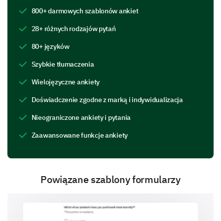
800+ darmowych szablonów ankiet
No
28+ różnych rodzajów pytań
Comment Section
80+ języków
Please enter your comment here:
Szybkie tłumaczenia
Wielojęzyczne ankiety
Doświadczenie zgodne z marką i indywidualizacja
Nieograniczone ankiety i pytania
Zaawansowane funkcje ankiety
Were the following resources accessible and
helpful during your first few weeks?
Yes
Uncertain
No
Powiązane szablony formularzy
Supervisor
Colleague support