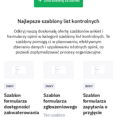
Zrób ankietę za darmo
Supervisor guidance
Najlepsze szablony list kontrolnych
Odkryj naszą doskonałą ofertę szablonów ankiet i
formularzy opinii w kategorii szablony list kontrolnych. Te
szablony pomogą ci w planowaniu, efektywnym
Team introduction
zbieraniu danych i uzyskiwaniu istotnych opinii, co
pozwoli zoptymalizować procesy organizacyjne.
Orientation training
INNY
INNY
INNY
Szablon
Szablon
Szablon
formularza
formularza
formularza
dostępności
zgłoszeniowego
zapytania o
HR support
zakwaterowania
przyjęcie
Ten szablon