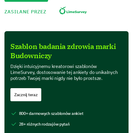
ZASILANE PRZEZ
Brand Perception
Let's touch upon how you perceive our brand.
Please rate the following attributes from 1
(very poor) to 5 (excellent).
Szablon badania zdrowia marki
Budowniczy
1
2
3
4
Dzięki intuicyjnemu kreatorowi szablonów
Quality of products/services
LimeSurvey, dostosowanie tej ankiety do unikalnych
potrzeb Twojej marki nigdy nie było prostsze.
Customer service
Brand reputation
Zacznij teraz
Value for money
800+ darmowych szablonów ankiet
28+ różnych rodzajów pytań
Given your experience, would you recommend
our brand to others?