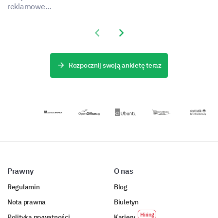
What is your gender?
kampanii
klientów i zbierz
reklamowe
reklamowych
dane o ich
dzięki temu
dzięki temu
doświadczeniach
szablonowi
Previous slide
Next slide
kompleksowemu
dzięki temu
ankiety
Female
Male
szablonowi
solidnemu i
zaprojektowanemu
ankiety.
strategicznie
w celu oceny
zaprojektowanem
skuteczności
Rozpocznij swoją ankietę teraz
szablonowi.
Twoich
How old are you?
ostatnich
reklam.
Prawny
O nas
Regulamin
Blog
Nota prawna
Biuletyn
Polityka prywatności
Kariery