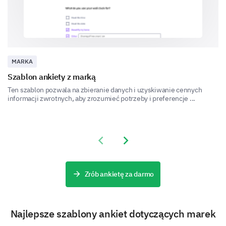
Definitely
Probably
Not sure
MARKA
Probably not
Szablon ankiety z marką
Ten szablon pozwala na zbieranie danych i uzyskiwanie cennych
Definitely not
informacji zwrotnych, aby zrozumieć potrzeby i preferencje ...
What factors contribute most to your loyalty to
Previous slide
Next slide
our brand?
Quality
Zrób ankietę za darmo
Price
Customer Service
Najlepsze szablony ankiet dotyczących marek