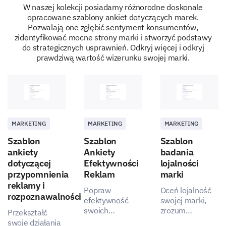
Brand reputation
W naszej kolekcji posiadamy różnorodne doskonale
opracowane szablony ankiet dotyczących marek.
Other factors
Pozwalają one zgłębić sentyment konsumentów,
zidentyfikować mocne strony marki i stworzyć podstawy
do strategicznych usprawnień. Odkryj więcej i odkryj
Your suggestions
prawdziwą wartość wizerunku swojej marki.
We are eager to hear your suggestions for improving
our brand.
Do you have any suggestions or ideas for
improving our brand or products/services?
MARKETING
MARKETING
MARKETING
Szablon
Szablon
Szablon
ankiety
Ankiety
badania
dotyczącej
Efektywności
lojalności
przypomnienia
Reklam
marki
reklamy i
Popraw
Oceń lojalność
Basic Information
rozpoznawalności
efektywność
swojej marki,
Let's wrap up with some basic information about you.
swoich
zrozum
Przekształć
najnowszych
percepcję
swoje działania