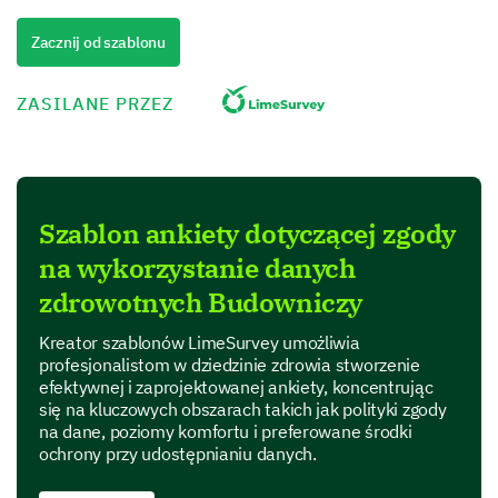
Quality
Zacznij od szablonu
Performance
ZASILANE PRZEZ
Value for money
Product Features
Szablon ankiety dotyczącej zgody
In this section, we are interested in your perspective
na wykorzystanie danych
on specific features of our product.
zdrowotnych Budowniczy
Which features of our product do you find most
useful? (Select all that apply)
Kreator szablonów LimeSurvey umożliwia
profesjonalistom w dziedzinie zdrowia stworzenie
Feature A
efektywnej i zaprojektowanej ankiety, koncentrując
się na kluczowych obszarach takich jak polityki zgody
Feature B
na dane, poziomy komfortu i preferowane środki
ochrony przy udostępnianiu danych.
Feature C