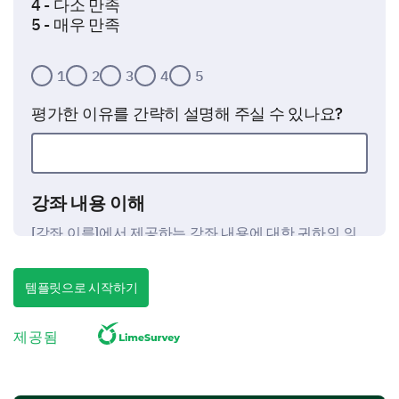
4 - 다소 만족
5 - 매우 만족
1
2
3
4
5
평가한 이유를 간략히 설명해 주실 수 있나요?
강좌 내용 이해
[강좌 이름]에서 제공하는 강좌 내용에 대한 귀하의 의
견을 듣고 싶습니다.
귀하의 경험에 따라 다음 강좌 요소를 평가해 주
템플릿으로 시작하기
세요.
제공됨
(1 - 매우 부족함에서 5 - 우수함)
1
2
3
4
5