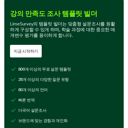
강좌 목표의 명확성
강의 만족도 조사 템플릿 빌더
강좌 자료의 유용성
LimeSurvey의 템플릿 빌더는 맞춤형 설문조사를 원활
하게 구성할 수 있게 하며, 학술 과정에 대한 중요한 매
강좌 주제의 관련성
개변수 평가를 용이하게 합니다.
주제의 깊이 있는 다룸
지금 시작하기
강좌 내용에서 가장 좋았던 점은 무엇인가요?
800개 이상의 무료 설문 템플릿
강의
28개 이상의 다양한 질문 유형
읽기 자료
80개 이상의 언어
빠른 번역
과제
다국어 설문조사
토론 포럼
브랜드에 맞는 경험과 개인화
사례 연구