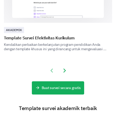
Kursus
Umpan balik Anda dapat membantu kami
meningkatkan penyampaian kursus kami.
Apakah instruktur menyampaikan kursus
AKADEMIK
dengan cara yang mudah dipahami?
Template Survei Efektivitas Kurikulum
Kendalikan perbaikan berkelanjutan program pendidikan Anda
Ya
Tidak
dengan template khusus ini yang dirancang untuk mengevaluasi ...
Bisakah Anda memberikan lebih banyak detail
atau menyarankan area perbaikan?
Previous slide
Next slide
Buat survei secara gratis
Template survei akademik terbaik