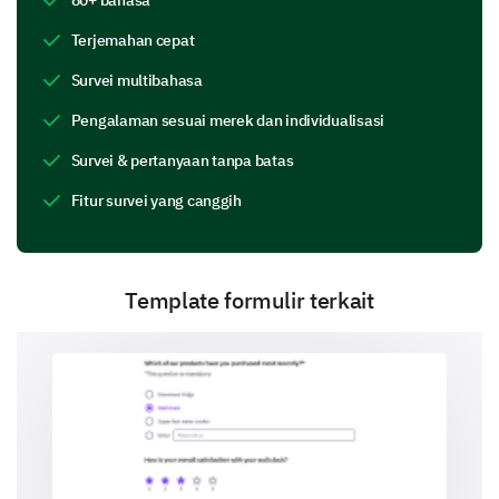
Kuliah
Terjemahan cepat
Bahan bacaan
Survei multibahasa
Tugas
Pengalaman sesuai merek dan individualisasi
Forum diskusi
Survei & pertanyaan tanpa batas
Studi kasus
Fitur survei yang canggih
Aplikasi praktis
Template formulir terkait
Silakan jelaskan jawaban Anda di atas.
Umpan Balik tentang Penyampaian