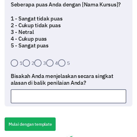
Seberapa puas Anda dengan [Nama Kursus]?
1 - Sangat tidak puas
2 - Cukup tidak puas
3 - Netral
4 - Cukup puas
5 - Sangat puas
1
2
3
4
5
Bisakah Anda menjelaskan secara singkat
alasan di balik penilaian Anda?
Memahami Konten Kursus
Kami tertarik dengan pandangan Anda tentang
Mulai dengan template
konten kursus yang ditawarkan dalam [Nama
Kursus].