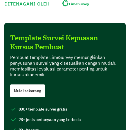
DITENAGANI OLEH
Silakan nilai elemen kursus berikut sesuai
pengalaman Anda.
(1 - Sangat buruk hingga 5 - Sangat baik)
Template Survei Kepuasan
Kursus Pembuat
1
2
3
4
5
Kejelasan tujuan kursus
Pembuat template LimeSurvey memungkinkan
penyusunan survei yang disesuaikan dengan mudah,
Kegunaan materi kursus
memfasilitasi evaluasi parameter penting untuk
kursus akademik.
Relevansi topik kursus
Mulai sekarang
Kedalaman cakupan subjek
800+ template survei gratis
Apa yang paling Anda sukai tentang konten
28+ jenis pertanyaan yang berbeda
kursus?
80+ bahasa