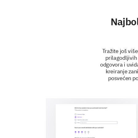
Najbol
Tražite još vi
prilagodljivi
odgovora i uvid
kreiranje zan
posvećen pom