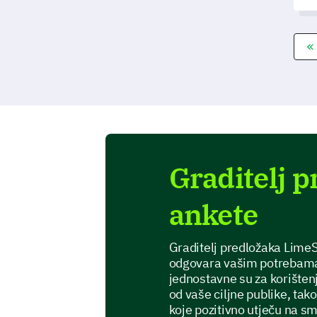
za
po
u
Graditelj p
ankete
Graditelj predložaka Lime
odgovara vašim potrebama i
jednostavne su za korišten
od vaše ciljne publike, ta
koje pozitivno utječu na sm