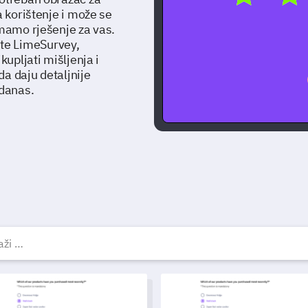
a korištenje i može se
imamo rješenje za vas.
te LimeSurvey,
kupljati mišljenja i
a daju detaljnije
 danas.
rugo anketni predlošci, pr
ložak za popis stvari.
Predložak obrasca za svjedoč