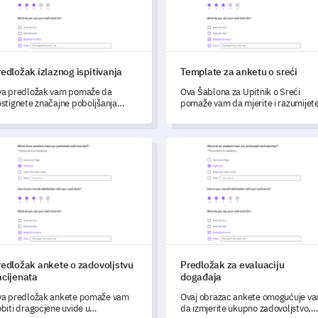
edložak izlaznog ispitivanja
Template za anketu o sreći
a predložak vam pomaže da
Ova Šablona za Upitnik o Sreći
stignete značajne poboljšanja
pomaže vam da mjerite i razumijet
ikupljanjem detaljnih povratnih
opću sreću i dobrobit kako biste
formacija.
poboljšali zadovoljstvo.
ložak ankete o zadovoljstvu pacijenata
Predložak za evaluaciju događ
redložak ankete o zadovoljstvu
Predložak za evaluaciju
acijenata
događaja
a predložak ankete pomaže vam
Ovaj obrazac ankete omogućuje v
biti dragocjene uvide u
da izmjerite ukupno zadovoljstvo,