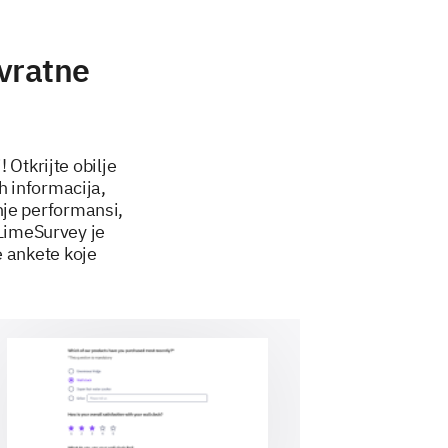
ovratne
Otkrijte obilje
h informacija,
nje performansi,
 LimeSurvey je
e ankete koje