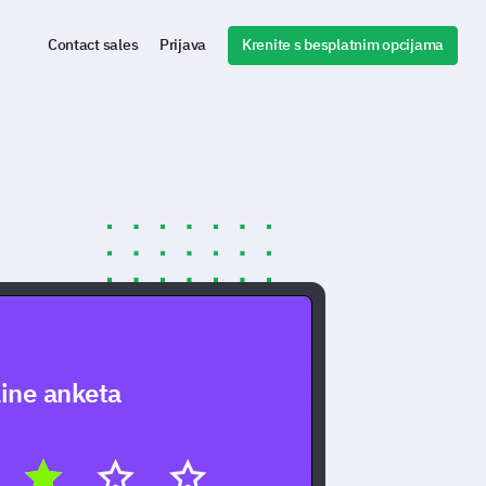
Krenite s besplatnim opcijama
Contact sales
Prijava
ine anketa