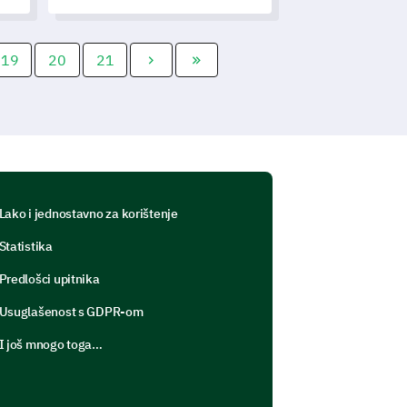
razumijete ključna područja za
poboljšanje.
19
20
21
Lako i jednostavno za korištenje
Statistika
Predlošci upitnika
Usuglašenost s GDPR-om
I još mnogo toga…