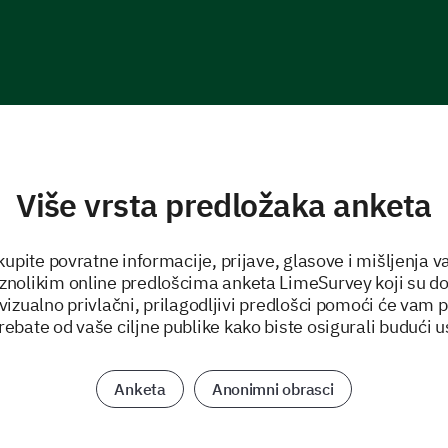
Više vrsta predložaka anketa
upite povratne informacije, prijave, glasove i mišljenja va
aznolikim online predlošcima anketa LimeSurvey koji su d
vizualno privlačni, prilagodljivi predlošci pomoći će vam p
trebate od vaše ciljne publike kako biste osigurali budući u
Anketa
Anonimni obrasci