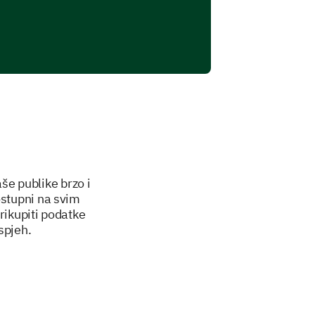
še publike brzo i
ostupni na svim
rikupiti podatke
spjeh.