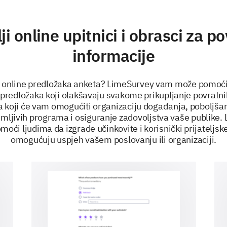
ji online upitnici i obrasci za p
informacije
še online predložaka anketa? LimeSurvey vam može pomoći! 
h predložaka koji olakšavaju svakome prikupljanje povratni
a koji će vam omogućiti organizaciju događanja, poboljša
imljivih programa i osiguranje zadovoljstva vaše publike.
oći ljudima da izgrade učinkovite i korisnički prijateljsk
omogućuju uspjeh vašem poslovanju ili organizaciji.