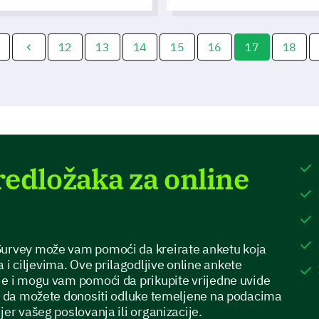
dovoljstvo pacijenata, potičući
razumijete detaljne povratne
boljšanja u zdravstvenim
informacije i identificirate područja
slugama.
za poboljšanje na vašim
događanjima.
12
13
14
15
16
17
18
redložaka za online
Survey može vam pomoći da kreirate anketu koja
 ciljevima. Ove prilagodljive online ankete
je i mogu vam pomoći da prikupite vrijedne uvide
ko da možete donositi odluke temeljene na podacima
jer vašeg poslovanja ili organizacije.