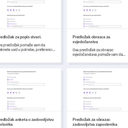
edložak za popis stvari.
Predložak obrasca za
svjedočanstva
a predložak pomaže vam da
eknete uvid u potrebe, preferencije
Ova predložak za obrazac
iskustva vaših dionika.
svjedočanstava pomaže vam da
procijenite i zabilježite vrijedne
povratne informacije o vašem
proizvodu/usluzi.
ložak anketa o zadovoljstvu korisnika
Predložak za obrazac zadovolj
redložak anketa o zadovoljstvu
Predložak za obrazac
orisnika
zadovoljstva zaposlenika