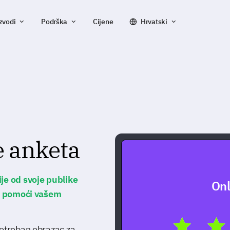
zvodi
Podrška
Cijene
Hrvatski
e anketa
je od svoje publike
Onl
će pomoći vašem
potreban obrazac za