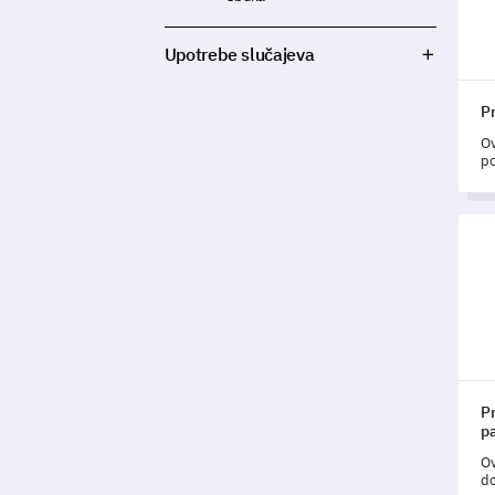
Upotrebe slučajeva
Pr
Ov
po
pr
in
Pred
P
p
Ov
do