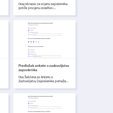
Ovaj obrazac za ocjenu zaposlenika
potiče procjenu izvedbe i
zadovoljstva u vašoj organizaciji.
,
enika
Predložak ankete o zadovoljstvu zaposlenika
Predložak ankete o zadovoljstvu
zaposlenika
Ova Šablona za Anketu o
Zadovoljstvu Zaposlenika pomaže
je
vam da prikupite ključne povratne
informacije kako biste razumjeli i
transformirali svoje radno okruženje.
Predložak za procjenu alkohola