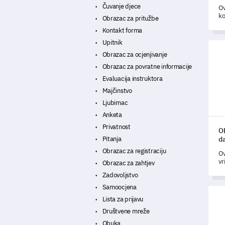
Čuvanje djece
Ov
ko
Obrazac za pritužbe
ra
Kontakt forma
id
us
Upitnik
Obra
Obrazac za ocjenjivanje
Obrazac za povratne informacije
Evaluacija instruktora
Majčinstvo
Ljubimac
Anketa
Privatnost
O
d
Pitanja
Obrazac za registraciju
Ov
vr
Obrazac za zahtjev
pr
Zadovoljstvo
ne
Samoocjena
Pred
Lista za prijavu
Društvene mreže
Obuka