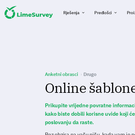
Rješenja
Predlošci
Proi
Anketni obrasci
Drugo
Online šablon
Prikupite vrijedne povratne informaci
kako biste dobili korisne uvide koji 
poslovanju da raste.
Bez obzira na vašu nišu, kada vam je 