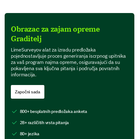
Performance
Reliability
Obrazac za zajam opreme
Comfort
Graditelj
LimeSurveyov alat za izradu predložaka
Did you face any issues with the equipment?
pojednostavljuje proces generiranja iscrpnog upitnika
za vaš program najma opreme, osiguravajući da su
pokavljena sva ključna pitanja i područja povratnih
Yes
informacija.
No
Započni sada
Feedback and Additional Comments
800+ besplatnih predložaka anketa
Now, we would like to learn a little more about how
you think we can improve our equipment loan
28+ različitih vrsta pitanja
service.
80+ jezika
What features would you like to see improved