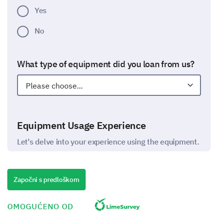
Yes
No
What type of equipment did you loan from us?
Equipment Usage Experience
Let's delve into your experience using the equipment.
Please rate your experience using the following
aspects of the equipment.
Započni s predloškom
1
2
3
4
5
OMOGUĆENO OD
Ease of use