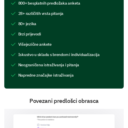
Please share your thoughts on your work
800+ besplatnih predložaka anketa
environment.
28+ različitih vrsta pitanja
Do you feel comfortable in your current
80+ jezika
workspace/office environment?
Brzi prijevodi
Yes
No
Indifferent
Višejezične ankete
Describe any improvements you would like to
Iskustvo u skladu s brendom i individualizacija
see in your workspace/office environment.
Neograničena istraživanja i pitanja
Napredne značajke istraživanja
Povezani predlošci obrasca
Professional Development
Let's move on to your professional growth and skill
development.