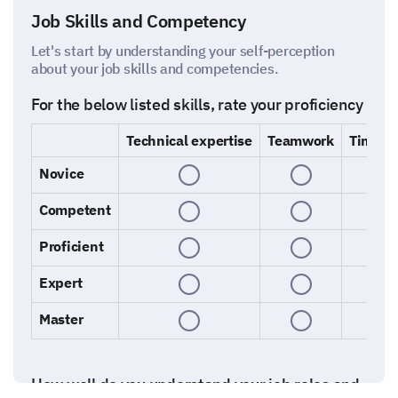
Job Skills and Competency
Let's start by understanding your self-perception
about your job skills and competencies.
For the below listed skills, rate your proficiency
Technical expertise
Teamwork
Time m
Novice
Competent
Proficient
Expert
Master
How well do you understand your job roles and