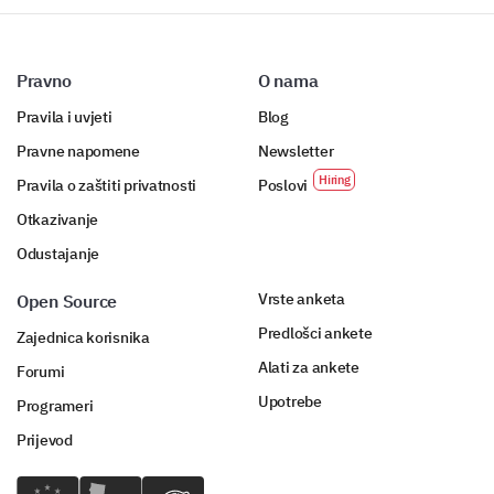
Pravno
O nama
Pravila i uvjeti
Blog
Pravne napomene
Newsletter
Pravila o zaštiti privatnosti
Poslovi
Otkazivanje
Odustajanje
Vrste anketa
Open Source
Predlošci ankete
Zajednica korisnika
Alati za ankete
Forumi
Upotrebe
Programeri
Prijevod