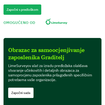
responsibilities?
Započni s predloškom
OMOGUĆENO OD
Job Performance
Now let's dive into your performance at work over the
past evaluation period.
Obrazac za samoocjenjivanje
Do you feel you have met your targets/goals set
zaposlenika Graditelj
for this evaluation period?
LimeSurveyov alat za izradu predložaka olakšava
1- Strongly agree, 2- Agree, 3- Neutral, 4-
stvaranje učinkovitih i detaljnih obrazaca za
Disagree, 5- Strongly disagree
samoprocjenu zaposlenika prilagođenih specifičnim
potrebama vaše organizacije.
1
2
3
4
5
Započni sada
Work Environment