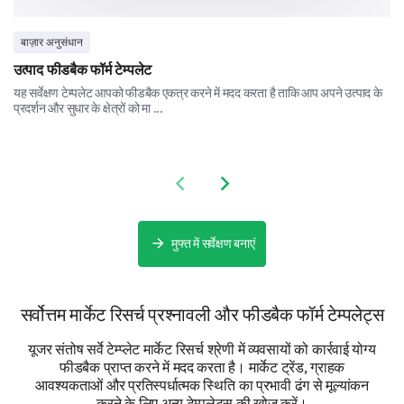
Yes
No
बाज़ार अनुसंधान
उत्पाद फीडबैक फॉर्म टेम्पलेट
If yes, please describe the problem:
यह सर्वेक्षण टेम्पलेट आपको फीडबैक एकत्र करने में मदद करता है ताकि आप अपने उत्पाद के
प्रदर्शन और सुधार के क्षेत्रों को मा ...
Previous slide
Next slide
How likely are you to recommend our service to
others?
मुफ्त में सर्वेक्षण बनाएं
Very likely
सर्वोत्तम मार्केट रिसर्च प्रश्नावली और फीडबैक फॉर्म टेम्पलेट्स
Likely
यूजर संतोष सर्वे टेम्प्लेट मार्केट रिसर्च श्रेणी में व्यवसायों को कार्रवाई योग्य
Neutral
फीडबैक प्राप्त करने में मदद करता है। मार्केट ट्रेंड, ग्राहक
आवश्यकताओं और प्रतिस्पर्धात्मक स्थिति का प्रभावी ढंग से मूल्यांकन
Unlikely
करने के लिए अन्य टेम्पलेट्स की खोज करें।