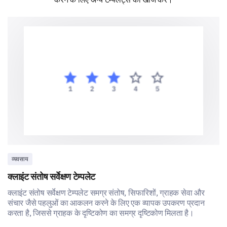
Very unlikely
Exploring Further
We appreciate your patience. Let’s move on to some
detailed questions to gain deeper insights.
How has your experience with our service
changed over time?
Increase
Same
Decreas
Overall satisfaction
व्यवसाय
क्लाइंट संतोष सर्वेक्षण टेम्पलेट
Speed of service
क्लाइंट संतोष सर्वेक्षण टेम्पलेट समग्र संतोष, सिफारिशों, ग्राहक सेवा और
Range of features
संचार जैसे पहलुओं का आकलन करने के लिए एक व्यापक उपकरण प्रदान
करता है, जिससे ग्राहक के दृष्टिकोण का समग्र दृष्टिकोण मिलता है।
Customer support quality