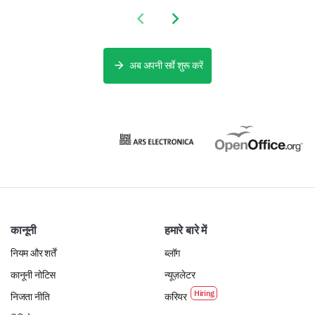
Previous slide
Next slide
Do you have any suggestions for improving our
service?
अब अपनी सर्वे शुरू करें
Wrapping Up
We’re almost done! Just a few final questions about
your personal preferences to help us tailor our
services even more closely to your needs.
कानूनी
हमारे बारे में
What other services or features would you like
नियम और शर्तें
ब्लॉग
to see us offer in the future?
कानूनी नोटिस
न्यूज़लेटर
निजता नीति
करियर