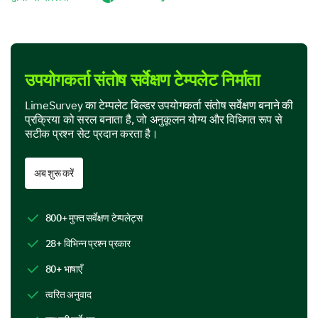
Social media
Referral
उपयोगकर्ता संतोष सर्वेक्षण टेम्पलेट निर्माता
Advertisement
LimeSurvey का टेम्पलेट बिल्डर उपयोगकर्ता संतोष सर्वेक्षण बनाने की
प्रक्रिया को सरल बनाता है, जो अनुकूलन योग्य और विधिगत रूप से
Search engine
सटीक प्रश्न सेट प्रदान करता है।
Other:
अब शुरू करें
800+ मुफ्त सर्वेक्षण टेम्पलेट्स
Delving into Specifics
28+ विभिन्न प्रश्न प्रकार
Next, we would like to explore specific aspects of
80+ भाषाएँ
your experience to pinpoint what we are doing well
and where we can improve.
त्वरित अनुवाद