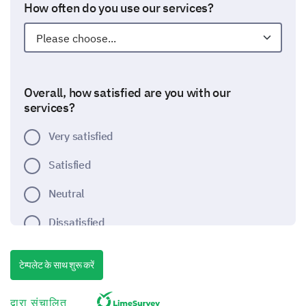
How often do you use our services?
Overall, how satisfied are you with our
services?
Very satisfied
Satisfied
Neutral
Dissatisfied
Very dissatisfied
टेम्पलेट के साथ शुरू करें
How did you hear about our services?
द्वारा संचालित