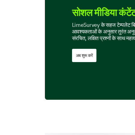
सोशल मीडिया कंटेंट स
LimeSurvey के सहज टेम्पलेट बिल्
आवश्यकताओं के अनुसार तुरंत अनुक
संरचित, लक्षित प्रश्नों के साथ महत्
अब शुरू करें