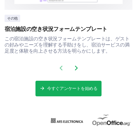
その他
Content Preferences and Future
Suggestions
宿泊施設の空き状況フォームテンプレート
この宿泊施設の空き状況フォームテンプレートは、ゲスト
This final group is about the future. Your preferences
の好みやニーズを理解する手助けをし、宿泊サービスの満
and suggestions will guide us as we plan upcoming
足度と体験を向上させる方法を明らかにします。
content.
Lastly, if there's anything else you want to tell
Previous slide
Next slide
us about our social media presence, your
suggestions, or your ideas about what we could
do, please share it here.
今すぐアンケートを始める