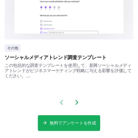
Engagement with our Content
Next, we'd like to better understand how you engage
with our content.
Which of our social media platforms do you
follow us on?
その他
ソーシャルメディアトレンド調査テンプレート
Facebook
この包括的な調査テンプレートを使用して、新興ソーシャルメディ
アトレンドがビジネスマーケティング戦略に与える影響を評価して
ください。 ...
Instagram
Previous slide
Next slide
無料でアンケートを作成
Twitter