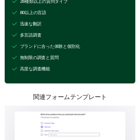
28種類以上の質問タイプ
1
2
3
80以上の言語
Quality of content
迅速な翻訳
Visual appeal
多言語調査
Frequency of posting
ブランドに合った体験と個別化
Engagement (comments, likes, shares)
無制限の調査と質問
Relevance to you
高度な調査機能
If you have any detailed feedback or
関連フォームテンプレート
suggestions to improve our social media
content, please share them here