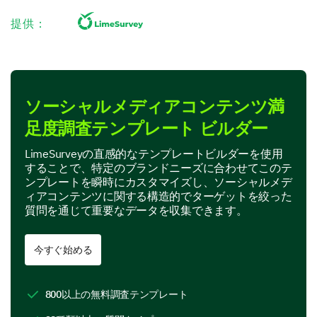
media content?
提供：
Content Satisfaction
ソーシャルメディアコンテンツ満
Let's dive into your general satisfaction with our
social media content.
足度調査テンプレート ビルダー
For each of the following aspects, please rate
LimeSurveyの直感的なテンプレートビルダーを使用
your level of satisfaction with our social media
することで、特定のブランドニーズに合わせてこのテ
content.
ンプレートを瞬時にカスタマイズし、ソーシャルメデ
ィアコンテンツに関する構造的でターゲットを絞った
Options:
質問を通じて重要なデータを収集できます。
- Very satisfied
- Satisfied
今すぐ始める
- Neither satisfied nor dissatisfied
- Dissatisfied
- Very dissatisfied
800以上の無料調査テンプレート