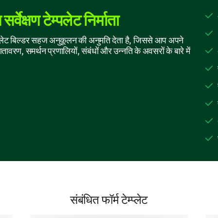
्वेक्षण टेम्पलेट निर्माता
Yes
Yes
ेट बिल्डर सहज अनुकूलन की अनुमति देता है, जिससे आप अपने
ातावरण, समर्थन प्रणालियों, संबंधों और उन्नति के अवसरों के बारे में
No
Uncertain
Support and Relationships at Work
We'd like to know more about your connections an
Which of the following support systems do yo
work? (select all that apply)
संबंधित फॉर्म टेम्प्लेट
Team/colleague support