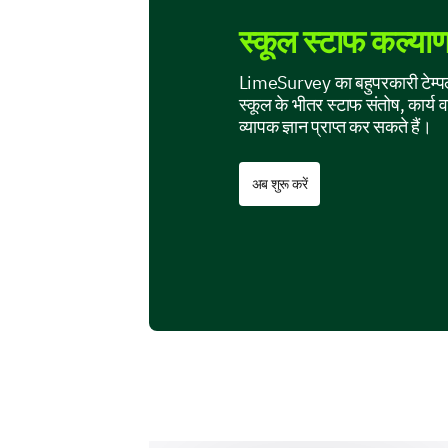
स्कूल स्टाफ कल्याण सर
LimeSurvey का बहुपरकारी टेम्पल
स्कूल के भीतर स्टाफ संतोष, कार्य व
व्यापक ज्ञान प्राप्त कर सकते हैं।
अब शुरू करें