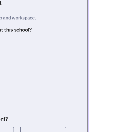
t
job and workspace.
at this school?
ent?