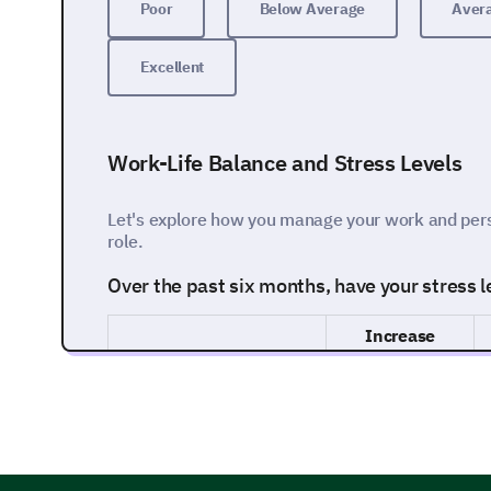
Poor
Below Average
Aver
Excellent
Work-Life Balance and Stress Levels
Let's explore how you manage your work and perso
role.
Over the past six months, have your stress le
Increase
Are you able to maintain a balance between 