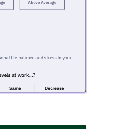
age
Above Average
nal life balance and stress in your
vels at work...?
Same
Decrease
your work and personal life?