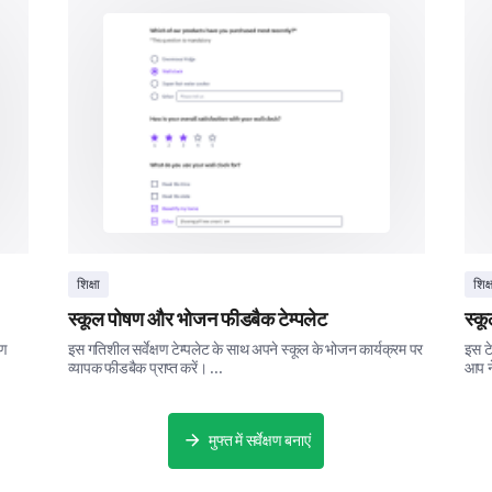
Managerial support
HR support
Counseling services
Workshops/training
None of the above
शिक्षा
शिक्
In your own words, how would you describe y
colleagues?
स्कूल पोषण और भोजन फीडबैक टेम्पलेट
स्कू
ोण
इस गतिशील सर्वेक्षण टेम्पलेट के साथ अपने स्कूल के भोजन कार्यक्रम पर
इस टे
व्यापक फीडबैक प्राप्त करें। ...
आप ने
मुफ्त में सर्वेक्षण बनाएं