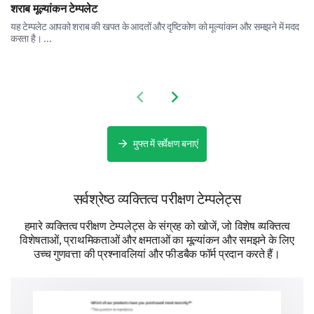
शराब मूल्यांकन टेम्पलेट
यह टेम्पलेट आपको शराब की खपत के आदतों और दृष्टिकोण को मूल्यांकन और समझने में मदद
Graphic design
करता है। ...
Previous slide
Next slide
Playing a musical instrument
मुफ्त में सर्वेक्षण बनाएं
सर्वश्रेष्ठ व्यक्तित्व परीक्षण टेम्पलेट्स
Photography
हमारे व्यक्तित्व परीक्षण टेम्पलेट्स के संग्रह को खोजें, जो विशेष व्यक्तित्व
विशेषताओं, प्राथमिकताओं और क्षमताओं का मूल्यांकन और समझने के लिए
उच्च गुणवत्ता की प्रश्नावलियां और फीडबैक फॉर्म प्रदान करते हैं।
Do you believe you are proficient in the
following artistic activities?