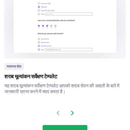
Yes
U
Creating original artwork
Performing arts
Creatively expressing ideas in different forms
Innovative thinking and design
स्वास्थ्य सेवा
शराब मूल्यांकन सर्वेक्षण टेम्पलेट
Social Activities and Tasks
यह शराब मूल्यांकन सर्वेक्षण टेम्पलेट आपको शराब सेवन की आदतों के बारे में
Understanding your preference for work that involves
जानकारी प्राप्त करने में मदद करता है।
helping, comforting, or teaching others.
How comfortable are you with tasks that
Previous slide
Next slide
involve interacting with people?
Very uncomfortable