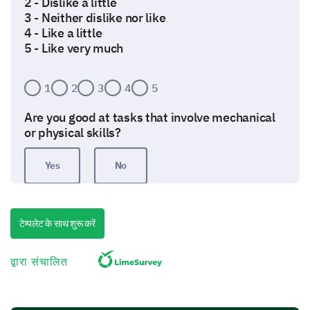
2 - Dislike a little
3 - Neither dislike nor like
4 - Like a little
5 - Like very much
1
2
3
4
5
Are you good at tasks that involve mechanical
or physical skills?
Yes
No
Investigative Activities and Tasks
टेम्पलेट के साथ शुरू करें
Examining your preference for work that involves
doing research and solving complex problems.
द्वारा संचालित
Rate your interest and expertise in the
following investigative activities: