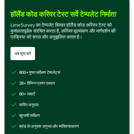
हॉलैंड कोड करियर टेस्ट सर्वे टेम्पलेट निर्माता
Conducting scientific research
LimeSurvey का टेम्पलेट बिल्डर हॉलैंड कोड करियर टेस्ट को
Solving complex mathematical problems
कुशलतापूर्वक संरचित करता है, करियर मूल्यांकन और मार्गदर्शन की
प्रक्रिया को सरल और अनुकूलित करता है।
Observing, studying, and experiment with different ma
Analyzing data
अब शुरू करें
Exploring and understanding natural phenomena
800+ मुफ्त सर्वेक्षण टेम्पलेट्स
Solving practical problems
28+ विभिन्न प्रश्न प्रकार
80+ भाषाएँ
In which investigative activities are you most
skilled?
त्वरित अनुवाद
बहुभाषी सर्वेक्षण
ब्रांड के अनुसार अनुभव और व्यक्तिगतकरण
Artistic Activities and Tasks