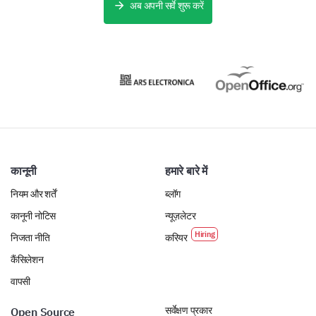
अब अपनी सर्वे शुरू करें
Uncomfortable
Neutral
Comfortable
Very comfortable
Please rate your comfort level and
effectiveness in the following social activities:
कानूनी
हमारे बारे में
नियम और शर्तें
ब्लॉग
1
2
3
4
कानूनी नोटिस
न्यूज़लेटर
Teaching or instructing others
निजता नीति
करियर
Assisting others
कैंसिलेशन
वापसी
Counseling or advising
सर्वेक्षण प्रकार
Open Source
Cooperative team work