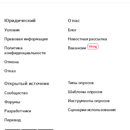
Assisting others
Юридический
О нас
Counseling or advising
Условия
Блог
Cooperative team work
Правовая информация
Новостная рассылка
Communicating effectively
Политика
Вакансии
конфиденциальности
Отмена
Отказ
Типы опросов
Открытый источник
Шаблоны опросов
Сообщество
Инструменты опросов
Форумы
Сценарии использования
Разработчики
Перевод