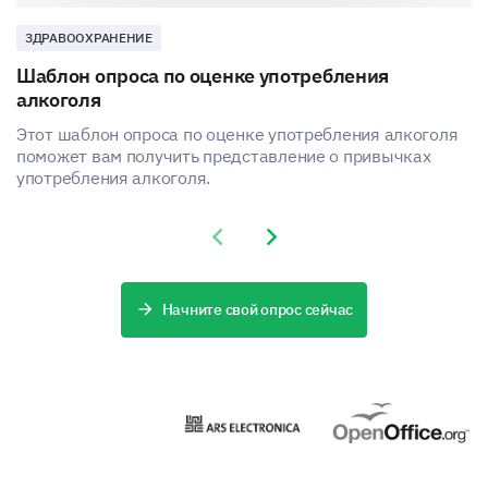
helping, comforting, or teaching others.
ЗДРАВООХРАНЕНИЕ
How comfortable are you with tasks that
involve interacting with people?
Шаблон опроса по оценке употребления
алкоголя
Very uncomfortable
Этот шаблон опроса по оценке употребления алкоголя
поможет вам получить представление о привычках
Uncomfortable
употребления алкоголя.
Neutral
Previous slide
Next slide
Comfortable
Very comfortable
Начните свой опрос сейчас
Please rate your comfort level and
effectiveness in the following social activities:
1
2
3
4
Teaching or instructing others