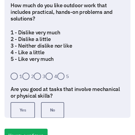
How much do you like outdoor work that
includes practical, hands-on problems and
solutions?
1 - Dislike very much
2 - Dislike a little
3 - Neither dislike nor like
4 - Like a little
5 - Like very much
1
2
3
4
5
Are you good at tasks that involve mechanical
or physical skills?
Yes
No
Investigative Activities and Tasks