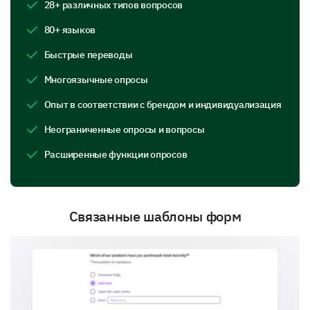
In which investigative activities are you most
28+ различных типов вопросов
skilled?
80+ языков
Быстрые переводы
Многоязычные опросы
Artistic Activities and Tasks
Опыт в соответствии с брендом и индивидуализация
Determining your preference for work that involves
creative arts and self-expression.
Неограниченные опросы и вопросы
What kind of artistic activities do you enjoy?
Расширенные функции опросов
Drawing, painting or sculpture
Связанные шаблоны форм
Dance or drama