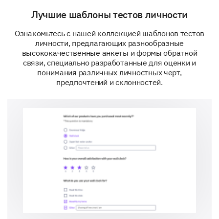
Лучшие шаблоны тестов личности
Ознакомьтесь с нашей коллекцией шаблонов тестов
личности, предлагающих разнообразные
Do you believe you are proficient in the
высококачественные анкеты и формы обратной
following artistic activities?
связи, специально разработанные для оценки и
понимания различных личностных черт,
Yes
U
предпочтений и склонностей.
Creating original artwork
Performing arts
Creatively expressing ideas in different forms
Innovative thinking and design
Social Activities and Tasks
Understanding your preference for work that involves