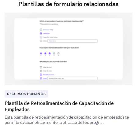
Are there any specific aspects of the Employee
Plantillas de formulario relacionadas
Recognition Program that you appreciate the
most? If yes, please describe.
Suggestions for Improvement
Your ideas and suggestions can greatly help us to
improve our Employee Recognition Program.
Would you be interested in participating in a
RECURSOS HUMANOS
focus group for developing future recognition
programs?
Plantilla de Retroalimentación de Capacitación de
Empleados
Esta plantilla de retroalimentación de capacitación de empleados te
permite evaluar eficazmente la eficacia de los progr ...