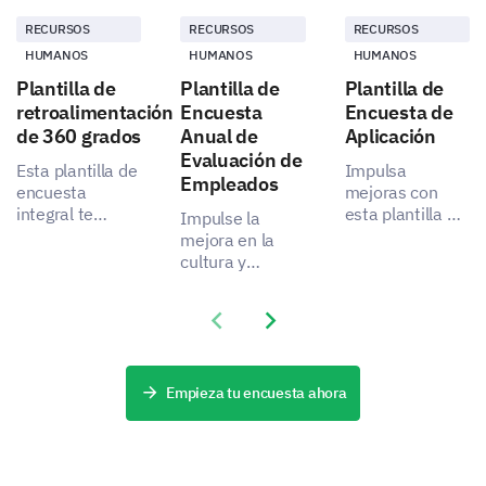
RECURSOS
RECURSOS
RECURSOS
HUMANOS
HUMANOS
HUMANOS
Plantilla de
Plantilla de
Plantilla de
retroalimentación
Encuesta
Encuesta de
de 360 grados
Anual de
Aplicación
Evaluación de
Esta plantilla de
Impulsa
Empleados
encuesta
mejoras con
integral te
esta plantilla de
Impulse la
permite
encuesta de
mejora en la
capturar datos
software
cultura y
desde múltiples
transformadora,
prácticas
perspectivas
desbloqueando
laborales con
Previous slide
Next slide
dentro de tu
valiosos
esta completa
organización.
comentarios de
plantilla de
los usuarios
encuesta.
para mejorar su
Empieza tu encuesta ahora
experiencia.