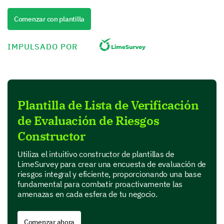
preocupado)
Comenzar con plantilla
1
2
3
IMPULSADO POR
Riesgos de seguridad de datos
Riesgos de cumplimiento normativo
Riesgos operativos
Plantilla de Lista de Verificación
de Evaluación de Riesgos
Riesgos financieros
Constructor
Riesgos estratégicos
Utiliza el intuitivo constructor de plantillas de
LimeSurvey para crear una encuesta de evaluación de
Identificación y Evaluación de Riesgos
riesgos integral y eficiente, proporcionando una base
fundamental para combatir proactivamente las
Ayúdanos a identificar y evaluar riesgos potenciales
amenazas en cada esfera de tu negocio.
en tu área de especialización o influencia.
¿Puedes identificar algún riesgo potencial que
Comenzar ahora