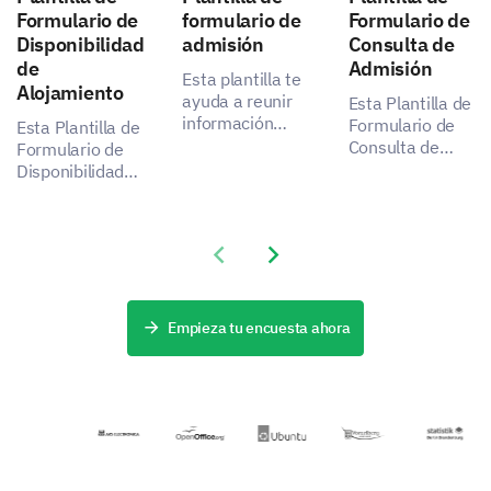
Formulario de
formulario de
Formulario de
estos riesgos de manera efectiva?
Disponibilidad
admisión
Consulta de
de
Admisión
Esta plantilla te
Alojamiento
ayuda a reunir
Esta Plantilla de
información
Formulario de
Esta Plantilla de
esencial para un
Consulta de
Formulario de
proceso de
Admisión te
Disponibilidad
admisión más
permite
de Alojamiento
eficaz,
capturar datos
te permite
abordando los
importantes
entender las
puntos críticos
Previous slide
Next slide
sobre las
preferencias y
de los
experiencias de
necesidades de
interesados al
los solicitantes,
tus huéspedes,
capturar datos
ayudando a
revelando cómo
Empieza tu encuesta ahora
importantes.
identificar
puedes mejorar
aspectos a
la satisfacción y
mejorar.
la experiencia
de tu servicio de
alojamiento.