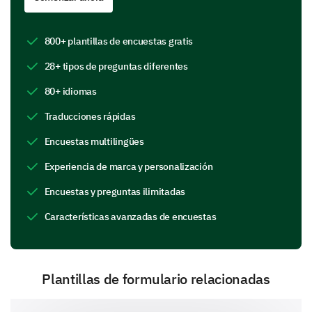
pueda afectar tu área de trabajo?
Riesgo 1
800+ plantillas de encuestas gratis
28+ tipos de preguntas diferentes
80+ idiomas
Riesgo 2
Traducciones rápidas
Encuestas multilingües
Experiencia de marca y personalización
Riesgo 3
Encuestas y preguntas ilimitadas
Características avanzadas de encuestas
¿Cómo estimarías la dirección de estos riesgos
Plantillas de formulario relacionadas
en los últimos 12 meses?
Aumento
Mismo
Disminución