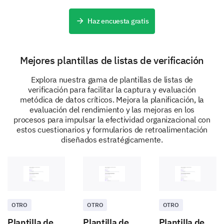
Haz encuesta gratis
Evitación de riesgos
Mejores plantillas de listas de verificación
Explora nuestra gama de plantillas de listas de
Mitigación de riesgos
verificación para facilitar la captura y evaluación
metódica de datos críticos. Mejora la planificación, la
evaluación del rendimiento y las mejoras en los
procesos para impulsar la efectividad organizacional con
estos cuestionarios y formularios de retroalimentación
diseñados estratégicamente.
Aceptación de riesgos
OTRO
OTRO
OTRO
¿Puedes proporcionar alguna recomendación o
Plantilla de
Plantilla de
Plantilla de
estrategia sobre cómo podemos gestionar