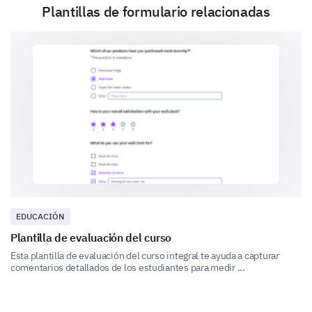
Plantillas de formulario relacionadas
Very Poor
Poor
The clarity of the menu options
The ease of finding what you need
The speed of the website
Which of the following features did you use
during your visit? (Select all that apply)
Search bar
EDUCACIÓN
Navigation menu
Plantilla de evaluación del curso
Esta plantilla de evaluación del curso integral te ayuda a capturar
Filters and sorting options
comentarios detallados de los estudiantes para medir ...
Live chat support