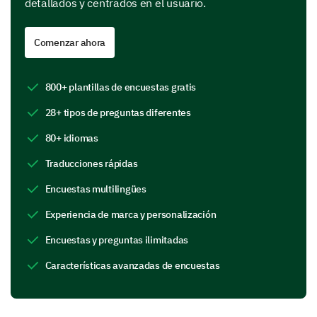
detallados y centrados en el usuario.
Comenzar ahora
Navigating Through Our Website
800+ plantillas de encuestas gratis
Next, we would like to understand how easy or
28+ tipos de preguntas diferentes
difficult it is for you to navigate our website. This will
help us make improvements where necessary.
80+ idiomas
How easy was it to find the information you
Traducciones rápidas
were looking for?
Encuestas multilingües
Very Difficult
Difficult
Experiencia de marca y personalización
Encuestas y preguntas ilimitadas
Neutral
Easy
Very Easy
Características avanzadas de encuestas
Please rate the following aspects of our
website navigation: