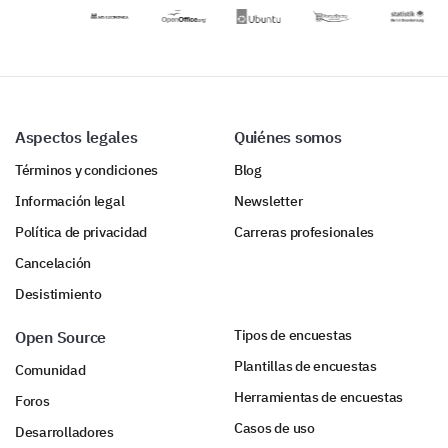
técnicas,
Final Insights and Suggestions
conciencia del
juego y fortaleza
We’re almost done! Please share any final thoughts
mental de un
or suggestions you might have.
atleta.
Were there any features you expected to find
Aspectos legales
Quiénes somos
but did not?
Términos y condiciones
Blog
Información legal
Newsletter
Política de privacidad
Carreras profesionales
How likely are you to recommend our website
Cancelación
to a friend or colleague?
Desistimiento
Very Unlikely
Tipos de encuestas
Open Source
Unlikely
Plantillas de encuestas
Comunidad
Neutral
Herramientas de encuestas
Foros
Casos de uso
Desarrolladores
Likely