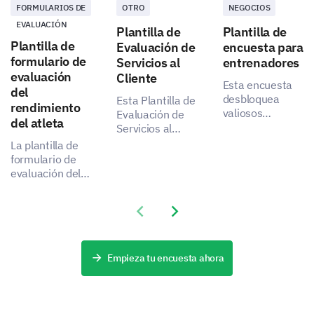
Very Good
FORMULARIOS DE
OTRO
NEGOCIOS
EVALUACIÓN
Plantilla de
Plantilla de
Plantilla de
Evaluación de
encuesta para
How relevant was the content to your needs?
formulario de
Servicios al
entrenadores
evaluación
Cliente
1
2
3
4
5
6
Esta encuesta
del
desbloquea
Esta Plantilla de
Blogs/Articles
rendimiento
valiosos
Evaluación de
del atleta
comentarios de
Servicios al
Product Descriptions
los
Cliente
La plantilla de
entrenadores
desbloquea el
formulario de
FAQs
para ayudarte a
potencial para
evaluación del
evaluar y
mejorar
rendimiento del
transformar tu
radicalmente la
atleta está
Previous slide
Next slide
programa.
calidad de su
What suggestions do you have for improving
diseñada para
servicio al
our content?
ayudar a
evaluar la
entrenadores o
satisfacción de
evaluadores a
Empieza tu encuesta ahora
los clientes y
evaluar la
obtener
capacidad
información
física,
valiosa.
habilidades