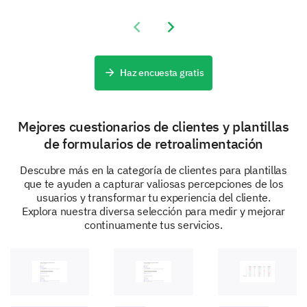
Other:
Previous slide
Next slide
Your Thoughts on Our Content
Haz encuesta gratis
We want to know more about your impressions and
opinions about the content presented on our website.
Mejores cuestionarios de clientes y plantillas
de formularios de retroalimentación
How would you rate the quality of the content
on our website?
Descubre más en la categoría de clientes para plantillas
que te ayuden a capturar valiosas percepciones de los
Very Poor
usuarios y transformar tu experiencia del cliente.
Explora nuestra diversa selección para medir y mejorar
Poor
continuamente tus servicios.
Neutral
Good