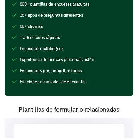
Conocimiento del personal
800+ plantillas de encuesta gratuitas
28+ tipos de preguntas diferentes
80+ idiomas
Traducciones rápidas
Claridad en la comunicación
Encuestas multilingües
Experiencia de marca y personalización
Encuestas y preguntas ilimitadas
Valor por dinero
Funciones avanzadas de encuestas
Plantillas de formulario relacionadas
Comentarios adicionales (Caja de texto abierta)