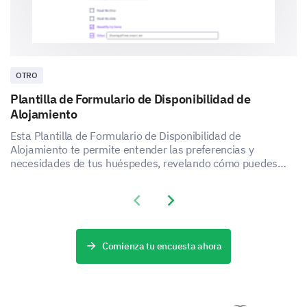
Nuestro servicio al cliente es confiable.
En una escala del 0 al 10, ¿qué tan probable es
que recomiendes nuestros servicios a un amigo
OTRO
o colega?
Plantilla de Formulario de Disponibilidad de
0(No es probable)
Alojamiento
Esta Plantilla de Formulario de Disponibilidad de
1
Alojamiento te permite entender las preferencias y
necesidades de tus huéspedes, revelando cómo puedes
2
mejorar la satisfacción y la experiencia de tu servicio de
alojamiento.
3
Previous slide
Next slide
4
Comienza tu encuesta ahora
5
6