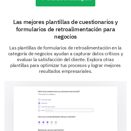
nuestro servicio te ayudó a alcanzar tus
objetivos?
Las mejores plantillas de cuestionarios y
formularios de retroalimentación para
negocios
Las plantillas de formularios de retroalimentación en la
Tu impresión general
categoría de negocios ayudan a capturar datos críticos y
evaluar la satisfacción del cliente. Explora otras
Para concluir, queremos saber cómo percibes en
plantillas para optimizar tus procesos y lograr mejores
general nuestros servicios y marca.
resultados empresariales.
¿Estás de acuerdo con las siguientes
afirmaciones sobre nuestra marca?
Sí
Dudoso
Nuestra marca es confiable.
Nuestros servicios son innovadores.