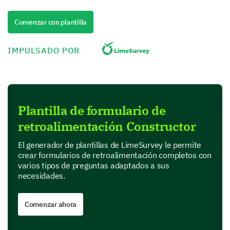
Oportunidad de servicio
Comenzar con plantilla
Calidad del servicio
IMPULSADO POR
Profesionalismo del personal
Facilidad de comunicación
Valor por dinero
Plantilla de formulario de
retroalimentación Constructor
¿Hay alguna área específica en la que crees
El generador de plantillas de LimeSurvey le permite
que necesitamos mejorar?
crear formularios de retroalimentación completos con
varios tipos de preguntas adaptados a sus
Eficiencia del servicio
necesidades.
Comenzar ahora