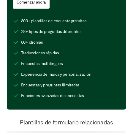
Comenzar ahora
Califica tus expectativas para los siguientes
aspectos de la capacitación:
800+ plantillas de encuesta gratuitas
Opciones: 1 (Muy bajo), 2 (Bajo), 3 (Neutral), 4
28+ tipos de preguntas diferentes
(Alto), 5 (Muy alto)
80+ idiomas
Traducciones rápidas
1
2
3
4
Encuestas multilingües
Relevancia del contenido
Experiencia de marca y personalización
Experiencia del ponente
Encuestas y preguntas ilimitadas
Interacciones con compañeros
Funciones avanzadas de encuestas
Ejercicios prácticos
Plantillas de formulario relacionadas
Estilo de aprendizaje preferido