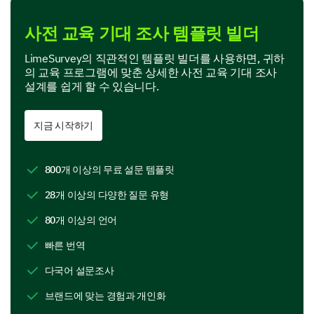
사전 교육 기대 조사 템플릿 빌더
교육의 다음 측면에 대한 기대치를 평가하십시
오:
LimeSurvey의 직관적인 템플릿 빌더를 사용하면, 귀하
의 교육 프로그램에 맞춘 상세한 사전 교육 기대 조사
설계를 쉽게 할 수 있습니다.
옵션: 1 (매우 낮음), 2 (낮음), 3 (중립), 4 (높음), 5
(매우 높음)
지금 시작하기
1
2
3
4
5
콘텐츠 관련성
800개 이상의 무료 설문 템플릿
28개 이상의 다양한 질문 유형
연사 전문성
80개 이상의 언어
동료 상호작용
빠른 번역
실습
다국어 설문조사
브랜드에 맞는 경험과 개인화
선호 학습 스타일