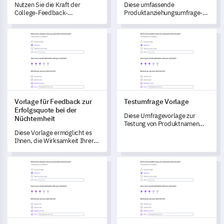
Nutzen Sie die Kraft der
Diese umfassende
College-Feedback-
Produktanziehungsumfrage-
Umfragevorlage, um
Vorlage ermöglicht es Ihnen,
entscheidende Einblicke in die
tief in die Wahrnehmungen
Vorlage für Feedback zur Erfolgsquote bei der Nüchternheit
Testumfrage Vorlage
Erfahrungen der Studierenden
und Erfahrungen Ihrer Kunden
zu gewinnen.
mit Ihrem Produkt
einzutauchen.
Vorlage für Feedback zur
Testumfrage Vorlage
Erfolgsquote bei der
Diese Umfragevorlage zur
Nüchternheit
Testung von Produktnamen
ermöglicht es Ihnen, die
Diese Vorlage ermöglicht es
Verbraucherwahrnehmung
Ihnen, die Wirksamkeit Ihrer
und das potenzielle
Abstinenz- und
Kaufverhalten im
Genesungsprogramme zu
Markenloyalität Umfrage
Brand Building Umfrage
Zusammenhang mit dem von
messen und zu verstehen.
Ihnen vorgeschlagenen
Produktnamen zu messen.