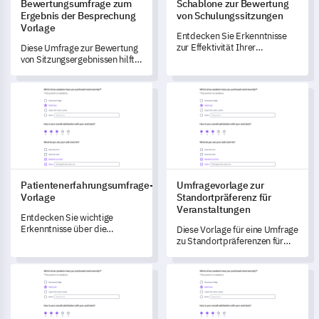
Bewertungsumfrage zum
Schablone zur Bewertung
Ergebnis der Besprechung
von Schulungssitzungen
Vorlage
Entdecken Sie Erkenntnisse
zur Effektivität Ihrer
Diese Umfrage zur Bewertung
Schulungssitzungen mit dieser
von Sitzungsergebnissen hilft
umfassenden
Ihnen, kritische
Evaluationsvorlage.
Sitzungselemente zu
Patientenerfahrungsumfrage-Vorlage
Umfragevorlage zur Standortpr
bewerten und deren
Wirksamkeit zu verstehen.
Patientenerfahrungsumfrage-
Umfragevorlage zur
Vorlage
Standortpräferenz für
Veranstaltungen
Entdecken Sie wichtige
Erkenntnisse über die
Diese Vorlage für eine Umfrage
Patientenerfahrung mit dieser
zu Standortpräferenzen für
umfassenden Umfragevorlage,
Veranstaltungen ermöglicht es
die direkt auf ihren
Ihnen, wichtige Daten zu den
Vorlage für eine Umfrage zur Analyse der Verbraucherwahrn
Astrologie Umfrage Vorlage
Gesundheitsweg eingeht.
Standortpräferenzen der
Veranstaltungsteilnehmer zu
erfassen und zukünftige
Veranstaltungen effektiv zu