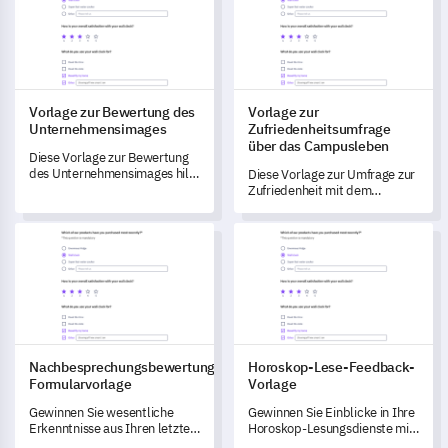
Ihrer Seminare zu gewinnen.
reibungsloser werden.
Vorlage zur Bewertung des
Vorlage zur
Unternehmensimages
Zufriedenheitsumfrage
über das Campusleben
Diese Vorlage zur Bewertung
des Unternehmensimages hilft
Diese Vorlage zur Umfrage zur
Ihnen, die Wahrnehmungen
Zufriedenheit mit dem
und Ansichten Ihrer
Campusleben ermöglicht es
Stakeholder effektiv
Ihnen, verschiedene Aspekte
Nachbesprechungsbewertung Formularvorlage
Horoskop-Lese-Feedback-Vor
einzuschätzen.
des Campuslebens zu
bewerten und wertvolle
Erkenntnisse zu gewinnen, die
Verbesserungen vorantreiben
können.
Nachbesprechungsbewertung
Horoskop-Lese-Feedback-
Formularvorlage
Vorlage
Gewinnen Sie wesentliche
Gewinnen Sie Einblicke in Ihre
Erkenntnisse aus Ihren letzten
Horoskop-Lesungsdienste mit
Meetings mit dieser
dieser umfassenden