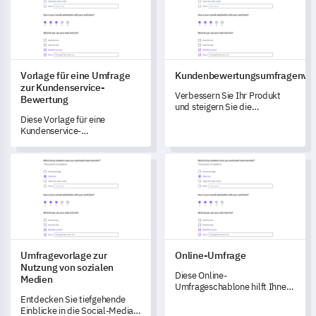
Vorlage für eine Umfrage
Kundenbewertungsumfragenvor
zur Kundenservice-
Verbessern Sie Ihr Produkt
Bewertung
und steigern Sie die
Kundenzufriedenheit mit
Diese Vorlage für eine
dieser umfassenden Vorlage.
Kundenservice-
Feedbackumfrage ermöglicht
es Ihnen, die Leistung Ihres
Umfragevorlage zur Nutzung von sozialen Medien
Online-Umfrage
Kundenserviceteams zu
bewerten.
Umfragevorlage zur
Online-Umfrage
Nutzung von sozialen
Diese Online-
Medien
Umfrageschablone hilft Ihnen,
wertvolle Erkenntnisse zu
Entdecken Sie tiefgehende
gewinnen und die Vorlieben
Einblicke in die Social-Media-