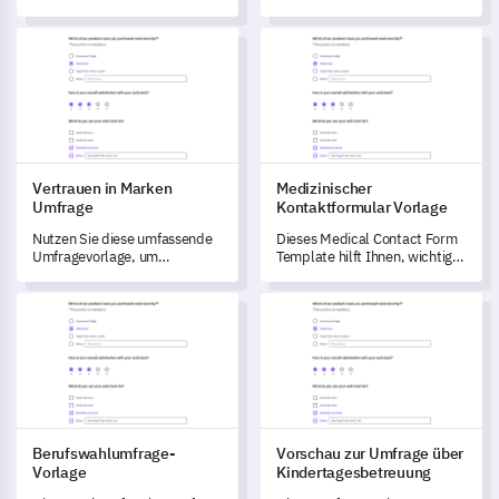
Ihrer Kunden besser zu
Nutzung Ihres Publikums mit
verstehen.
dieser umfassenden Vorlage.
Vertrauen in Marken Umfrage
Medizinischer Kontaktformular
Vertrauen in Marken
Medizinischer
Umfrage
Kontaktformular Vorlage
Nutzen Sie diese umfassende
Dieses Medical Contact Form
Umfragevorlage, um
Template hilft Ihnen, wichtige
tiefgehende Einblicke in das
Informationen über die
Vertrauen Ihrer Kunden in Ihre
medizinischen Erfahrungen
Berufswahlumfrage-Vorlage
Vorschau zur Umfrage über Ki
Marke zu gewinnen.
und Vorlieben der Patienten zu
sammeln.
Berufswahlumfrage-
Vorschau zur Umfrage über
Vorlage
Kindertagesbetreuung