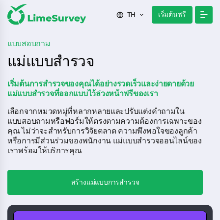
เริ่มต้นฟรี
TH
แบบสอบถาม
แม่แบบสำรวจ
เริ่มต้นการสำรวจของคุณได้อย่างรวดเร็วและง่ายดายด้วย
แม่แบบสำรวจที่ออกแบบไว้ล่วงหน้าฟรีของเรา
เลือกจากหมวดหมู่ที่หลากหลายและปรับแต่งคำถามใน
แบบสอบถามหรือฟอร์มให้ตรงตามความต้องการเฉพาะของ
คุณ ไม่ว่าจะสำหรับการวิจัยตลาด ความพึงพอใจของลูกค้า
หรือการมีส่วนร่วมของพนักงาน แม่แบบสำรวจออนไลน์ของ
เราพร้อมให้บริการคุณ
สร้างแม่แบบการสำรวจ