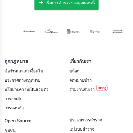
เริ่มการสำรวจของคุณตอนนี้
ถูกกฎหมาย
เกี่ยวกับเรา
ข้อกำหนดและเงื่อนไข
บล็อก
ประกาศทางกฎหมาย
จดหมายข่าว
นโยบายความเป็นส่วนตัว
ร่วมงานกับเรา
การยกเลิก
การถอนตัว
ประเภทการสำรวจ
Open Source
แม่แบบสำรวจ
ชุมชน