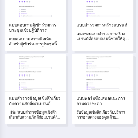
แบบสอบถามผู้เข้าร่วมการ
แบบสำรวจการสร้างแบรนด์
ประชุมเชิงปฏิบัติการ
เทมเพลตแบบสำรวจการสร้าง
แบรนด์ที่ครอบคลุมนี้ช่วยให้คุณ
แบบสอบถามความคิดเห็น
ประเมินว่าลูกค้ามองเห็นแบรนด์
สำหรับผู้เข้าร่วมการประชุมนี้
ของคุณอย่างไร วัดระดับการมี
ช่วยให้คุณสามารถเก็บข้อมูลข้อ
ส่วนร่วมของพวกเขา และได้รับ
เสนอแนะที่มีค่าจากผู้เข้าร่วมได้
แบบสำรวจข้อมูลเชิงลึกเกี่ยวกับความภักดีต่อแบรนด์
แบบฟอร์มข้อเสนอแนะการอ่า
แนวคิดที่มีคุณค่าสำหรับการ
ซึ่งสามารถนำไปสู่การพัฒนา
พัฒนา.
และปรับปรุงประสบการณ์ของผู้
ใช้งานได้.
แบบสำรวจข้อมูลเชิงลึกเกี่ยว
แบบฟอร์มข้อเสนอแนะการ
กับความภักดีต่อแบรนด์
อ่านดวงชะตา
This "แบบสำรวจข้อมูลเชิงลึก
รับข้อมูลเชิงลึกเกี่ยวกับบริการ
เกี่ยวกับความภักดีต่อแบรนด์"
การอ่านดวงของคุณด้วย
ช่วยให้คุณประเมินประสบการณ์
เทมเพลตแบบสำรวจที่
ของลูกค้า วัดการรับรู้เกี่ยวกับ
ครอบคลุมนี้
แบรนด์ และพยากรณ์พฤติกรรม
ลูกค้าในอนาคต.