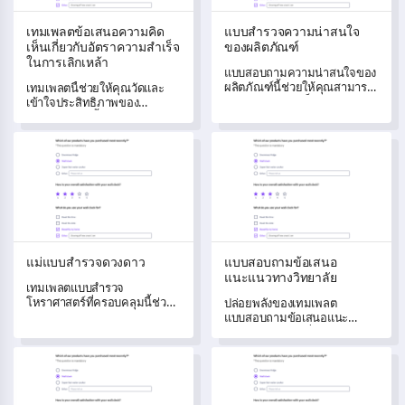
เทมเพลตข้อเสนอความคิด
แบบสำรวจความน่าสนใจ
เห็นเกี่ยวกับอัตราความสำเร็จ
ของผลิตภัณฑ์
ในการเลิกเหล้า
แบบสอบถามความน่าสนใจของ
ผลิตภัณฑ์นี้ช่วยให้คุณสามารถ
เทมเพลตนี้ช่วยให้คุณวัดและ
สำรวจความคิดเห็นและ
เข้าใจประสิทธิภาพของ
ประสบการณ์ของลูกค้าเกี่ยวกับ
โปรแกรมการฟื้นฟูและการไม่
ผลิตภัณฑ์ของคุณได้อย่าง
เสพสุราได้
แม่แบบสำรวจดวงดาว
แบบสอบถามข้อเสนอแนะแนวทา
ละเอียด
แม่แบบสำรวจดวงดาว
แบบสอบถามข้อเสนอ
แนะแนวทางวิทยาลัย
เทมเพลตแบบสำรวจ
โหราศาสตร์ที่ครอบคลุมนี้ช่วย
ปล่อยพลังของเทมเพลต
ให้คุณสามารถเปิดเผยข้อมูล
แบบสอบถามข้อเสนอแนะ
สำคัญเกี่ยวกับความรับรู้และ
แข่งขันวิทยาลัยเพื่อรับข้อมูล
การนำโหราศาสตร์ไปใช้ในชีวิต
สำคัญเกี่ยวกับประสบการณ์ของ
แบบสอบถามผู้เข้าร่วมการประชุมเชิงปฏิบัติการ
แบบสำรวจการสร้างแบรนด์
ประจำวันของบุคคลได้
นักศึกษา