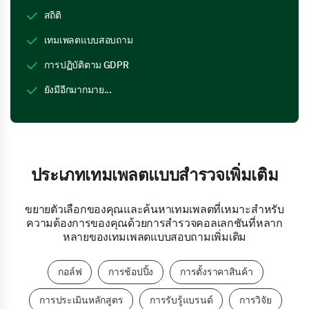
สถิติ
เทมเพลตแบบสอบถาม
การปฏิบัติตาม GDPR
ยังมีอีกมากมาย...
ประเภทเทมเพลตแบบสำรวจเพิ่มเติม
ขยายตัวเลือกของคุณและค้นหาเทมเพลตที่เหมาะสำหรับ
ความต้องการของคุณด้วยการสำรวจคอลเลกชันที่หลาก
หลายของเทมเพลตแบบสอบถามเพิ่มเติม
กอล์ฟ
การช้อปปิ้ง
การตั้งราคาสินค้า
การประเมินหลักสูตร
การรับรู้แบรนด์
การวิจัย