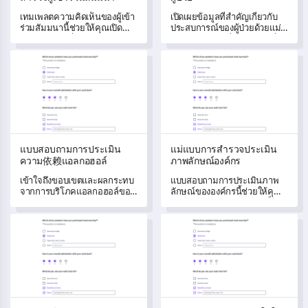
เทมเพลตความคิดเห็นของผู้เข้า
เปิดเผยข้อมูลที่สำคัญเกี่ยวกับ
ร่วมสัมมนานี้ช่วยให้คุณเปิด
ประสบการณ์ของผู้ป่วยด้วยแม่
ข้อมูลเชิงลึกเกี่ยวกับ
แบบการสำรวจที่ครอบคลุมซึ่ง
ประสบการณ์ของผู้เข้าร่วม
ตอบสนองต่อการเดินทางด้าน
แบบสอบถามการประเมินความ依赖แอลกอฮอล์
แม่แบบการสำรวจประเมินภาพล
สัมมนาของคุณได้อย่าง
การดูแลสุขภาพของพวกเขา
ครอบคลุม
โดยตรง.
แบบสอบถามการประเมิน
แม่แบบการสำรวจประเมิน
ความ依赖แอลกอฮอล์
ภาพลักษณ์องค์กร
เข้าใจถึงขอบเขตและผลกระทบ
แบบสอบถามการประเมินภาพ
จากการบริโภคแอลกอฮอล์ของ
ลักษณ์ขององค์กรนี้ช่วยให้คุณ
คุณด้วยแบบสำรวจประเมินการ
ประเมินมุมมองและความเห็น
ติดแอลกอฮอล์ที่ครอบคลุมนี้
ของผู้มีส่วนได้ส่วนเสียได้อย่างมี
แบบฟอร์มประเมินผลหลังการประชุม
แบบสำรวจความพึงพอใจในการ
ประสิทธิภาพ