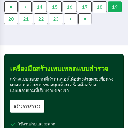
14
15
16
17
18
19
20
21
22
23
เครื่องมือสร้างเทมเพลตแบบสำรวจ
สร้างแบบสอบถามที่กำหนดเองได้อย่างง่ายดายเพื่อตรง
ตามความต้องการของคุณด้วยเครื่องมือสร้าง
แบบสอบถามที่เรียบง่ายของเรา
สร้างการสำรวจ
ใช้งานง่ายและสะดวก