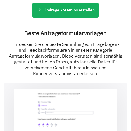
Lastly, we have a few questions about you which will
help us understand customer demographic better for
Umfrage kostenlos erstellen
tailored services.
May we know your gender and age?
Beste Anfrageformularvorlagen
Entdecken Sie die beste Sammlung von Fragebogen-
Female
Male
und Feedbackformularen in unserer Kategorie
Anfrageformularvorlagen. Diese Vorlagen sind sorgfältig
gestaltet und helfen Ihnen, substanzielle Daten für
Which region do you reside in?
verschiedene Geschäftsbedürfnisse und
Kundenverständnis zu erfassen.