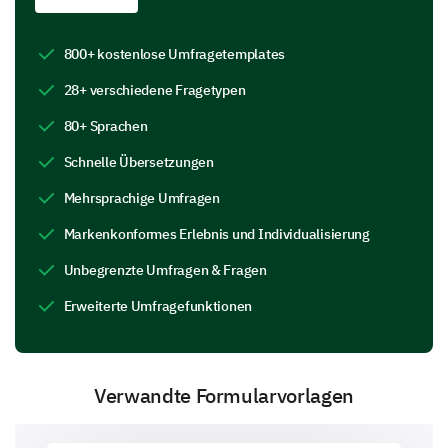
Other:
800+ kostenlose Umfragetemplates
28+ verschiedene Fragetypen
80+ Sprachen
Schnelle Übersetzungen
Mehrsprachige Umfragen
Product Preferences & Suggestions for
Markenkonformes Erlebnis und Individualisierung
Custom Order
Unbegrenzte Umfragen & Fragen
We're curious about the factors that influence your
Erweiterte Umfragefunktionen
custom order decisions and any suggestions you
might have for us.
Please rate the importance of the following
Verwandte Formularvorlagen
factors when placing a custom order.
1
2
3
4