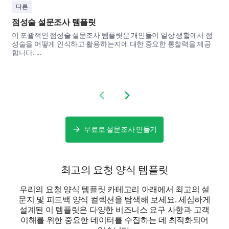
다른
점성술 설문조사 템플릿
Do you have any specific suggestions or
이 포괄적인 점성술 설문조사 템플릿은 개인들이 일상 생활에서 점
성술을 어떻게 인식하고 활용하는지에 대한 중요한 통찰력을 제공
comments on how we could improve our
합니다. ...
custom order process?
Previous slide
Next slide
무료로 설문조사 만들기
Personal Information
Lastly, we have a few questions about you which
will help us understand customer demographic
최고의 요청 양식 템플릿
better for tailored services.
우리의 요청 양식 템플릿 카테고리 아래에서 최고의 설
May we know your gender and age?
문지 및 피드백 양식 컬렉션을 탐색해 보세요. 세심하게
설계된 이 템플릿은 다양한 비즈니스 요구 사항과 고객
이해를 위한 중요한 데이터를 수집하는 데 최적화되어