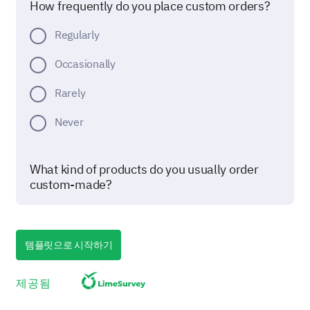
How frequently do you place custom orders?
Regularly
Occasionally
Rarely
Never
What kind of products do you usually order
custom-made?
Clothing
템플릿으로 시작하기
제공됨
Electronics