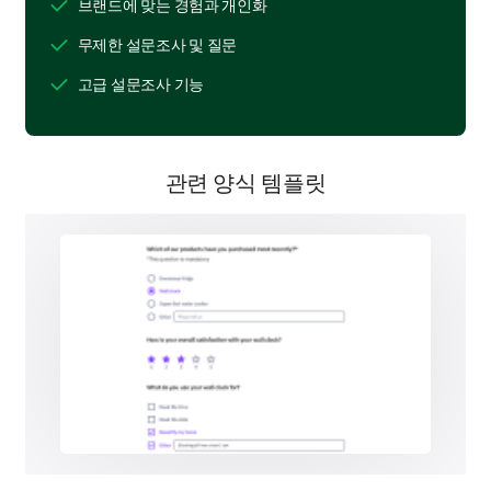
브랜드에 맞는 경험과 개인화
무제한 설문조사 및 질문
Product Preferences & Suggestions for
고급 설문조사 기능
Custom Order
We're curious about the factors that influence your
custom order decisions and any suggestions you
관련 양식 템플릿
might have for us.
Please rate the importance of the following
factors when placing a custom order.
1
2
3
4
Product Quality (1-5 rating)
Price (1-5 rating)
Shipping Time (1-5 rating)
Customer Service (1-5 rating)