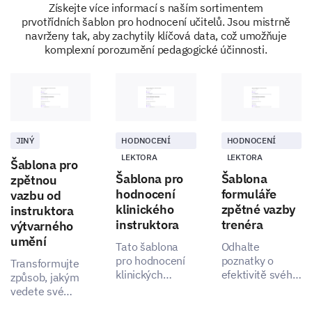
Získejte více informací s naším sortimentem
confident.)
prvotřídních šablon pro hodnocení učitelů. Jsou mistrně
navrženy tak, aby zachytily klíčová data, což umožňuje
1
2
3
komplexní porozumění pedagogické účinnosti.
Diffusing arguments between students
Addressing bullying
Managing late/absent students
JINÝ
HODNOCENÍ
HODNOCENÍ
Ensuring students stay on task
LEKTORA
LEKTORA
Šablona pro
Šablona pro
Šablona
zpětnou
hodnocení
formuláře
vazbu od
klinického
zpětné vazby
instruktora
instruktora
trenéra
výtvarného
umění
Tato šablona
Odhalte
pro hodnocení
poznatky o
Transformujte
klinických
efektivitě svého
způsob, jakým
instruktorů vám
koučování s
vedete své
poskytuje
touto šablonou,
výtvarné kurzy,