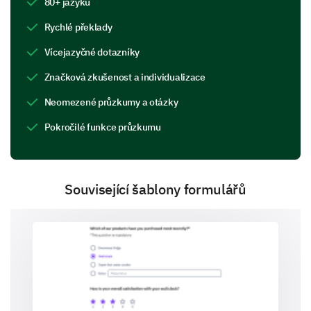
80+ jazyků
Rychlé překlady
Workshops
Vícejazyčné dotazníky
Značková zkušenost a individualizace
Neomezené průzkumy a otázky
Advanced courses
Pokročilé funkce průzkumu
Související šablony formulářů
None
How strongly do you agree with the statement