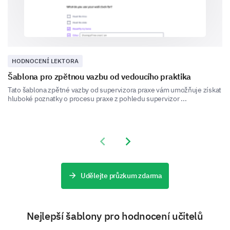
"I receive ongoing support from school
administrators for my professional
development"?
HODNOCENÍ LEKTORA
Šablona pro zpětnou vazbu od vedoucího praktika
Classroom Management
Tato šablona zpětné vazby od supervizora praxe vám umožňuje získat
hluboké poznatky o procesu praxe z pohledu supervizor ...
This section focuses on how you manage your
classroom and student behavior.
Would you say classroom disruption is a major
Previous slide
Next slide
issue for you?
Udělejte průzkum zdarma
Yes
No
On a scale of 1-5, how confident do you feel
Nejlepší šablony pro hodnocení učitelů
handling the following classroom management
scenarios? (1=not confident at all, 5=very