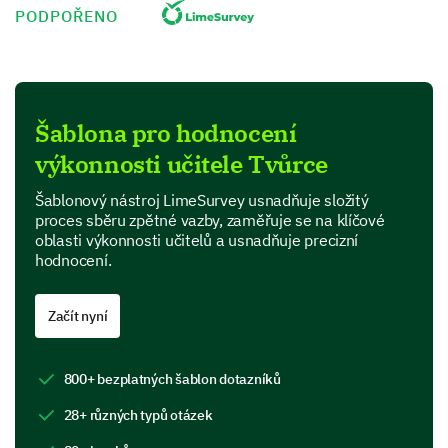
1
2
3
4
5
PODPOŘENO
Professional Development
Let’s now focus on your professional development
and career advancement opportunities.
Šablona pro hodnocení
Which of the following professional
výkonnosti učitele Tvůrce
development opportunities have you been able
to access this year? Please add any comments
Šablonový nástroj LimeSurvey usnadňuje složitý
as you wish.
proces sběru zpětné vazby, zaměřuje se na klíčové
oblasti výkonnosti učitelů a usnadňuje precizní
hodnocení.
Training seminars
Začít nyní
800+ bezplatných šablon dotazníků
Peer mentoring
28+ různých typů otázek