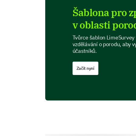
Šablona pro z
v oblasti por
Tvůrce šablon LimeSurvey 
vzdělávání o porodu, aby 
účastníků.
Začít nyní