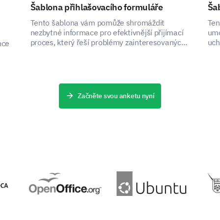
Šablona přihlašovacího formuláře
Šab
Tento šablona vám pomůže shromáždit
Ten
nezbytné informace pro efektivnější přijímací
umo
proces, který řeší problémy zainteresovaných
uch
nce
stran tím, že zachycuje klíčová data.
pro
Začněte svou anketu nyní