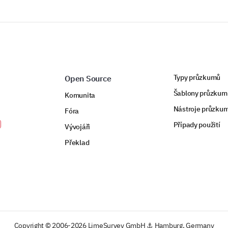
Typy průzkumů
Open Source
Šablony průzkum
Komunita
Nástroje průzku
Fóra
Případy použití
Vývojáři
Překlad
Copyright © 2006-2026 LimeSurvey GmbH ⚓ Hamburg, Germany