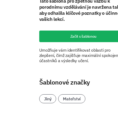
Tato šablona pro zpětnou vazbu k
porodnímu vzdělávání je navržena ta
aby odhalila klíčové poznatky o účinn
vašich lekcí.
Začít s šablonou
Umožňuje vám identifikovat oblasti pro
zlepšení, čímž zajišťuje maximální spokoje
účastníků a výsledky učení.
Šablonové značky
Jiný
Mateřství