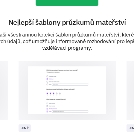
Nejlepší šablony průzkumů mateřství
ši všestrannou kolekci šablon průzkumů mateřství, které
ch údajů, což umožňuje informované rozhodování pro lepš
vzdělávací programy.
PODPOŘENO
JINÝ
JI