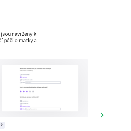
 jsou navrženy k
í péči o matky a
Next slide
NÝ
JINÝ