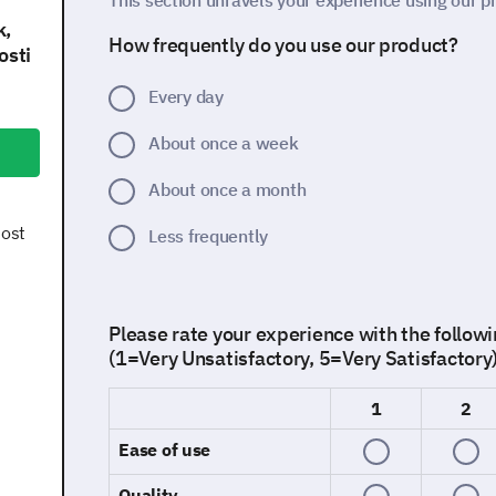
This section unravels your experience using our p
k,
How frequently do you use our product?
osti
Every day
About once a week
About once a month
nost
Less frequently
Please rate your experience with the followi
(1=Very Unsatisfactory, 5=Very Satisfactory
1
2
Ease of use
Quality