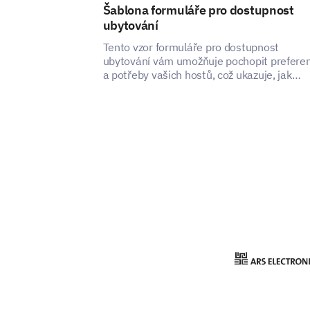
Šablona formuláře pro dostupnost
ubytování
Tento vzor formuláře pro dostupnost
ubytování vám umožňuje pochopit prefere
a potřeby vašich hostů, což ukazuje, jak
můžete zlepšit spokojenost a zážitek z vaší
ubytovací služby.