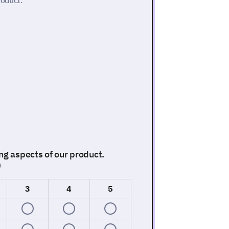
roduct.
ng aspects of our product.
)
3
4
5