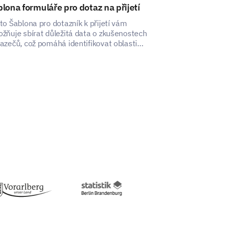
lona formuláře pro dotaz na přijetí
Šablona pro 
po škole
to Šablona pro dotazník k přijetí vám
žňuje sbírat důležitá data o zkušenostech
Templát vám po
azečů, což pomáhá identifikovat oblasti
přehled o spoko
 zlepšení.
vaším mimoško