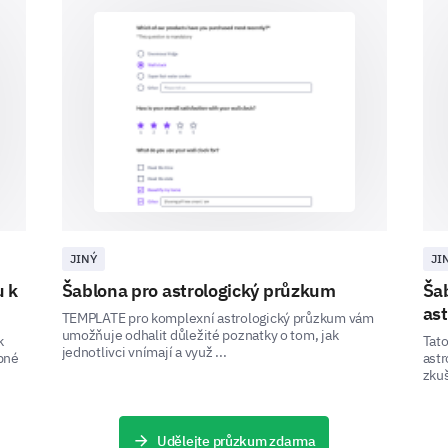
'Very Unsatisfactory' and 5 being 'Very Satis
1
2
3
4
5
Can you provide a detailed description of a 
customer service?
JINÝ
JI
u k
Šablona pro astrologický průzkum
Ša
ast
TEMPLATE pro komplexní astrologický průzkum vám
Final Feedback
umožňuje odhalit důležité poznatky o tom, jak
k
Tato
jednotlivci vnímají a využ ...
bné
ast
Share your overall experience and any additiona
zkuš
Please, share any additional comments or s
our product/services.
Udělejte průzkum zdarma