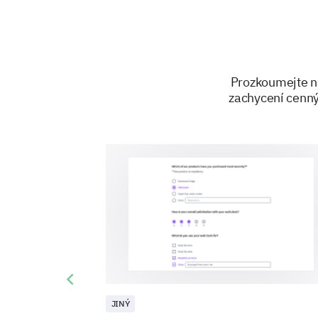
Prozkoumejte na
zachycení cenný
Previous slide
JINÝ