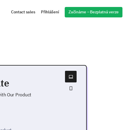
Začínáme – Bezplatná verze
Contact sales
Přihlášení
te
ith Our Product