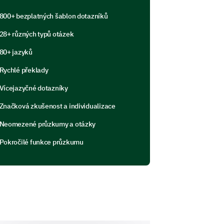
800+ bezplatných šablon dotazníků
28+ různých typů otázek
80+ jazyků
ur product, what would it be and
Rychlé překlady
Vícejazyčné dotazníky
Značková zkušenost a individualizace
Neomezené průzkumy a otázky
Pokročilé funkce průzkumu
stomer support, we would appreciate
ur support team.
stomer service, with 1 being