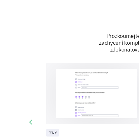
Prozkoumejte 
zachycení komple
zdokonalová
Previous slide
JINÝ