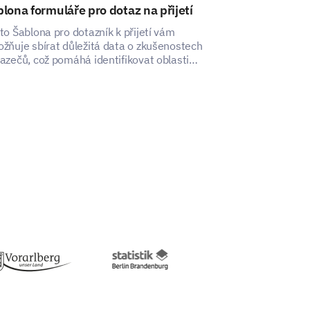
lona formuláře pro dotaz na přijetí
Šablona pro 
po škole
to Šablona pro dotazník k přijetí vám
žňuje sbírat důležitá data o zkušenostech
Templát vám po
azečů, což pomáhá identifikovat oblasti
přehled o spoko
 zlepšení.
vaším mimoško