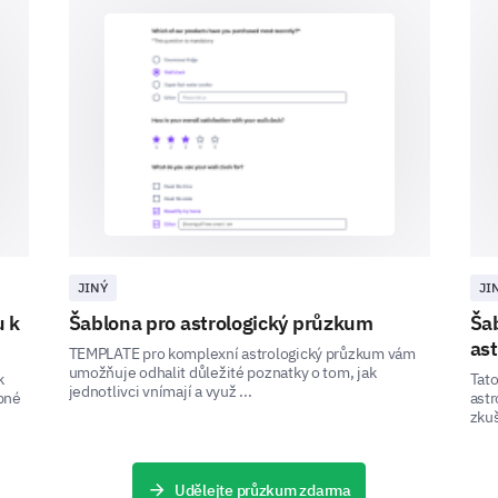
Looking Forward: Enhancements and 
We are constantly working to improve our activitie
and suggestions are the key to our enhancements
JINÝ
JI
If one improvement could be made to our ac
u k
Šablona pro astrologický průzkum
Ša
ast
Better teaching methods
TEMPLATE pro komplexní astrologický průzkum vám
umožňuje odhalit důležité poznatky o tom, jak
k
Tato
jednotlivci vnímají a využ ...
More variety of activities
bné
ast
zkuš
Better facilities
More social interaction
Udělejte průzkum zdarma