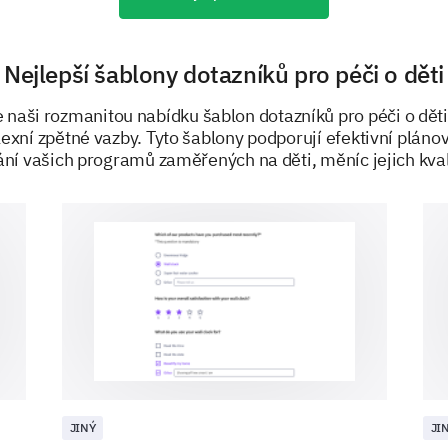
More personalized attention
Nejlepší šablony dotazníků pro péči o děti
naši rozmanitou nabídku šablon dotazníků pro péči o dět
Which of the following additional activities 
xní zpětné vazby. Tyto šablony podporují efektivní pláno
(Please select all that apply and provide an
ní vašich programů zaměřených na děti, měníc jejich kval
Arts and Crafts
Cooking workshops
Sports activities
Drama and Theatre
JINÝ
JI