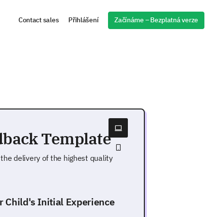
Začínáme – Bezplatná verze
Contact sales
Přihlášení
edback Template
the delivery of the highest quality
r Child's Initial Experience