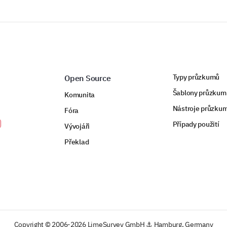
Typy průzkumů
Open Source
Šablony průzkum
Komunita
Nástroje průzku
Fóra
Případy použití
Vývojáři
Překlad
Copyright © 2006-2026 LimeSurvey GmbH ⚓ Hamburg, Germany