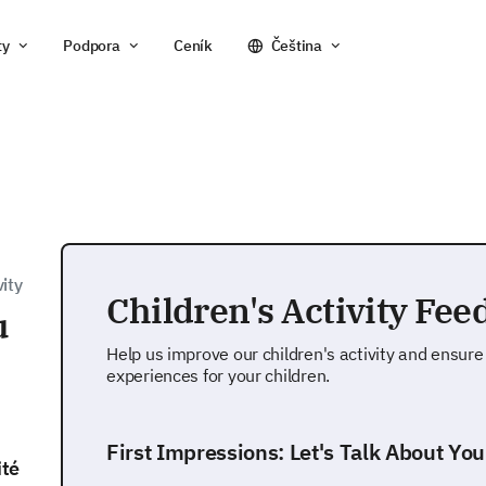
ty
Podpora
Ceník
Čeština
ity
Children's Activity Fe
u
Help us improve our children's activity and ensure 
experiences for your children.
First Impressions: Let's Talk About You
ité