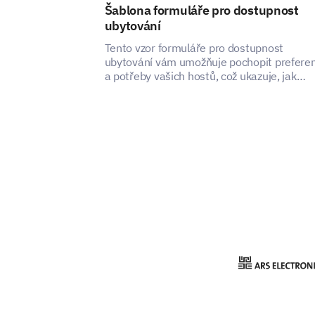
Šablona formuláře pro dostupnost
ubytování
Tento vzor formuláře pro dostupnost
ubytování vám umožňuje pochopit prefere
a potřeby vašich hostů, což ukazuje, jak
můžete zlepšit spokojenost a zážitek z vaší
ubytovací služby.