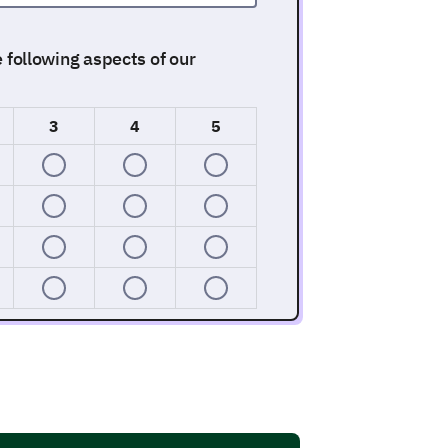
he following aspects of our
3
4
5
ivity Engagementv
ith our activities. This will help us