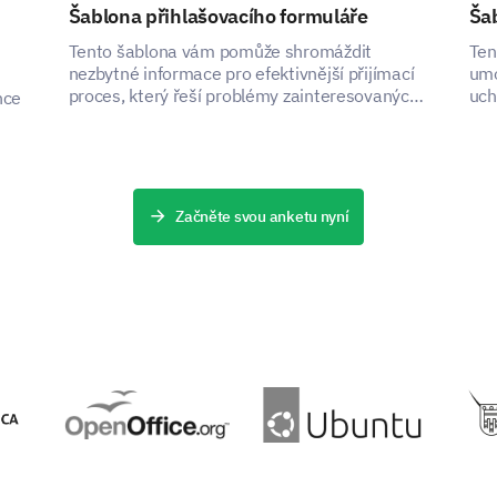
Šablona přihlašovacího formuláře
Šab
Coding workshops
Tento šablona vám pomůže shromáždit
Ten
nezbytné informace pro efektivnější přijímací
umo
proces, který řeší problémy zainteresovaných
uch
nce
stran tím, že zachycuje klíčová data.
pro
PODPOŘENO
Začněte svou anketu nyní