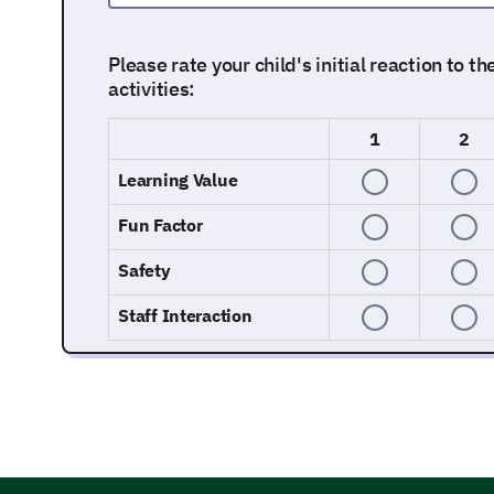
Please rate your child's initial reaction to t
activities:
1
2
Learning Value
Fun Factor
Safety
Staff Interaction
A Deep Dive: Your Child's Ongoing Act
Now let's discuss your child's ongoing experience w