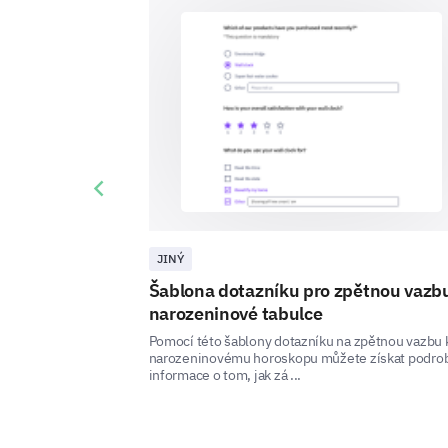
Previous slide
JINÝ
Šablona dotazníku pro zpětnou vazb
narozeninové tabulce
Pomocí této šablony dotazníku na zpětnou vazbu 
narozeninovému horoskopu můžete získat podro
informace o tom, jak zá ...