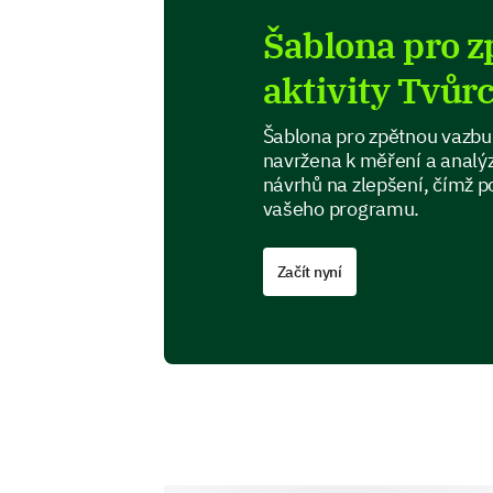
Šablona pro z
aktivity Tvůr
Šablona pro zpětnou vazbu 
navržena k měření a analýz
návrhů na zlepšení, čímž p
vašeho programu.
Začít nyní