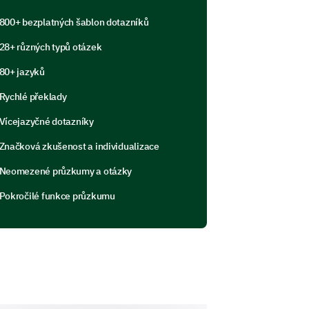
nd interest.
800+ bezplatných šablon dotazníků
with the following aspects of our
28+ různých typů otázek
80+ jazyků
5
6
7
8
9
10
Rychlé překlady
Vícejazyčné dotazníky
Značková zkušenost a individualizace
Neomezené průzkumy a otázky
Pokročilé funkce průzkumu
 specific incidents or
y affected your child's