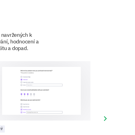
i navržených k
would you like us to include?
vání, hodnocení a
y specific feedback you have)
itu a dopad.
Next slide
NÝ
JINÝ