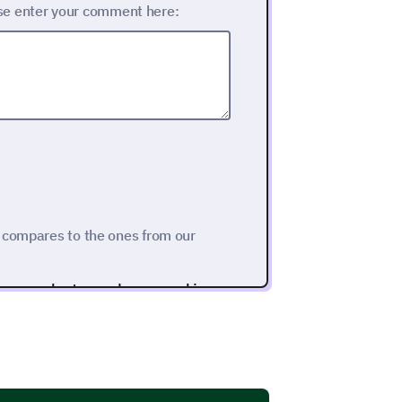
se enter your comment here:
 compares to the ones from our
her products you have used in
uch Better)
3
4
5