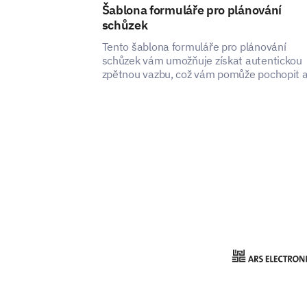
Šablona formuláře pro plánování
schůzek
Tento šablona formuláře pro plánování
schůzek vám umožňuje získat autentickou
zpětnou vazbu, což vám pomůže pochopit 
zlepšit uživatelskou zkušenost vaší služby
plánování schůzek.