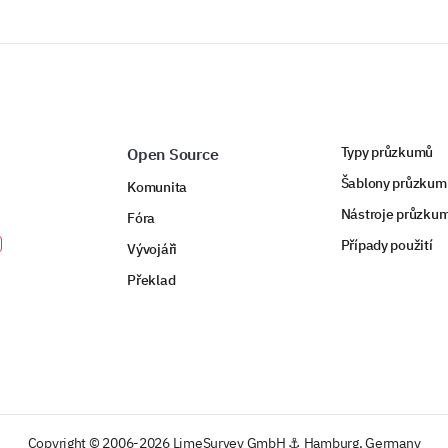
Typy průzkumů
Open Source
Šablony průzkum
Komunita
Nástroje průzku
Fóra
Případy použití
Vývojáři
Překlad
Copyright © 2006-2026 LimeSurvey GmbH ⚓ Hamburg, Germany