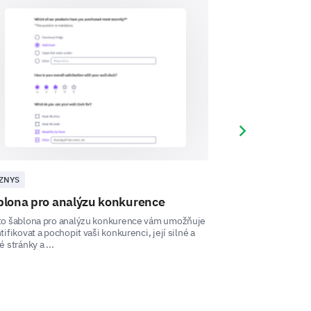
Next slide
ZNYS
BYZNYS
blona pro analýzu konkurence
Šablona průz
're keen to hear your suggestions
pro startupy
to šablona pro analýzu konkurence vám umožňuje
tifikovat a pochopit vaši konkurenci, její silné a
Objevte sílu této
can help improve our product?
é stránky a ...
povědomí o značce
o značce a odhaluje