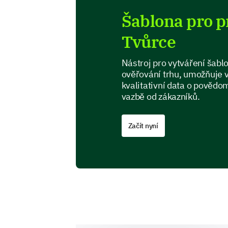
Šablona pro p
Tvůrce
Nástroj pro vytváření šab
ověřování trhu, umožňuje v
kvalitativní data o povědom
vazbě od zákazníků.
Začít nyní