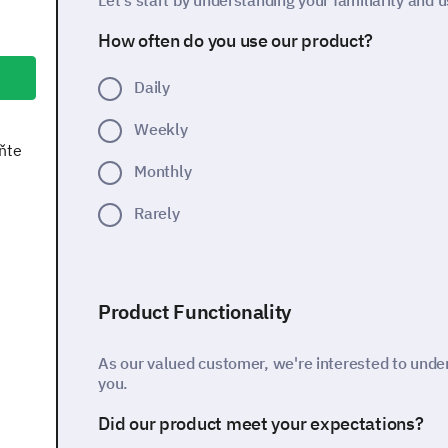
Let’s start by understanding your familiarity and 
How often do you use our product?
Daily
Weekly
ňte
Monthly
Rarely
Product Functionality
As our valued customer, we're interested to unders
you.
Did our product meet your expectations?