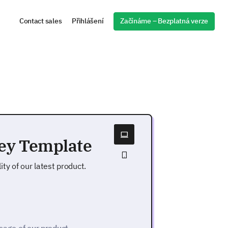
Začínáme – Bezplatná verze
Contact sales
Přihlášení
vey Template
ty of our latest product.