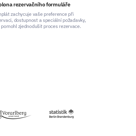
blona rezervačního formuláře
Šablona pro 
plát zachycuje vaše preference při
Šablona objedn
ervaci, dostupnost a speciální požadavky,
vám pomůže zach
 pomohl zjednodušit proces rezervace.
zákazníků a zaji
objednávky.