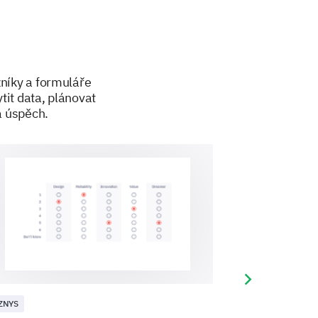
zníky a formuláře
tit data, plánovat
a úspěch.
r customer base better.
 YYYY format)
Next slide
 selector
ZNYS
BYZNYS