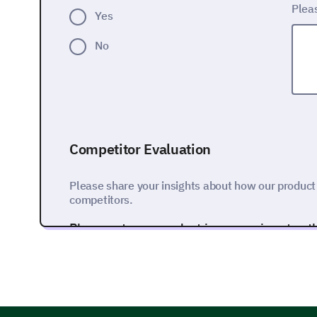
Plea
Yes
No
Competitor Evaluation
Please share your insights about how our product
competitors.
Please rate our product in comparison to ot
similar categories. (1-Not at all Better, 5-M
1
2
Quality