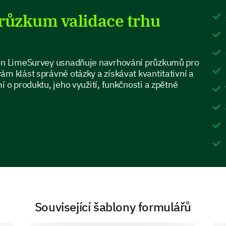
Price
růzkum validace trhu
Design
Usability
lon LimeSurvey usnadňuje navrhování průzkumů pro
ám klást správné otázky a získávat kvantitativní a
í o produktu, jeho využití, funkčnosti a zpětné
Product Improvement
Help us identify areas that could be improved for
Which areas do you think need improvement
Please select all that apply and provide a b
Functionality
Související šablony formulářů
Design