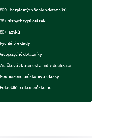
800+ bezplatných šablon dotazníků
28+ různých typů otázek
80+ jazyků
Rychlé překlady
Vícejazyčné dotazníky
Značková zkušenost a individualizace
Neomezené průzkumy a otázky
 an enhanced user experience.
Pokročilé funkce průzkumu
 in our product?
rief comment.