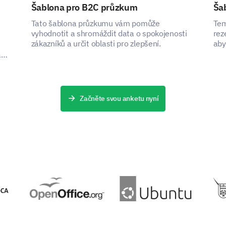
Šablona pro B2C průzkum
Ša
Format: mm-dd-yyyy
Tato šablona průzkumu vám pomůže
Tem
vyhodnotit a shromáždit data o spokojenosti
rez
zákazníků a určit oblasti pro zlepšení.
aby
a
PODPOŘENO
Začněte svou anketu nyní