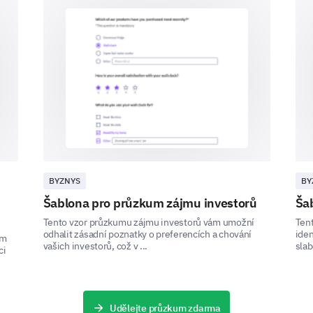
Pricing
After-sale service
General Feedback
BYZNYS
BY
Šablona pro průzkum zájmu investorů
Ša
As we aim to maximize customer satisfaction, we
and feedback.
Tento vzor průzkumu zájmu investorů vám umožní
Ten
odhalit zásadní poznatky o preferencích a chování
iden
ám
Have any suggestions or observations that 
vašich investorů, což v ...
slab
ci
We'd love to hear from you.
Udělejte průzkum zdarma