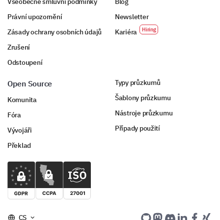
Všeobecné smluvní podmínky
Blog
Právní upozornění
Newsletter
Zásady ochrany osobních údajů
Kariéra
Zrušení
Odstoupení
Typy průzkumů
Open Source
Šablony průzkumu
Komunita
Nástroje průzkumu
Fóra
Případy použití
Vývojáři
Překlad
CS