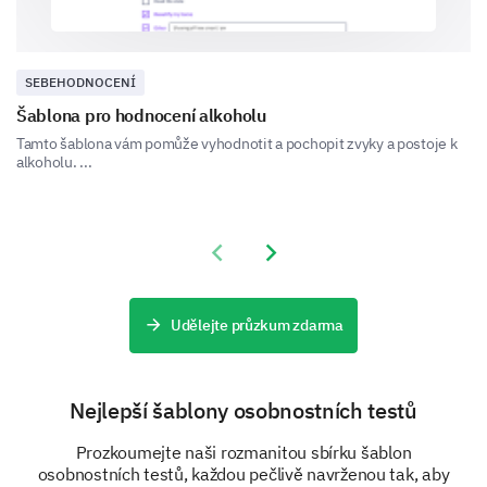
SEBEHODNOCENÍ
Šablona pro hodnocení alkoholu
Final Feedback
Tamto šablona vám pomůže vyhodnotit a pochopit zvyky a postoje k
alkoholu. ...
Share your overall experience and any additional
comments you have for us.
Please, share any additional comments or
Previous slide
Next slide
suggestions you have to improve our
product/services.
Udělejte průzkum zdarma
Nejlepší šablony osobnostních testů
Prozkoumejte naši rozmanitou sbírku šablon
osobnostních testů, každou pečlivě navrženou tak, aby