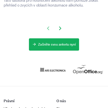
Tato šablona pro hodnocení alkoholu vám pomůže získat
přehled o zvycích v oblasti konzumace alkoholu.
Previous slide
Next slide
Začněte svou anketu nyní
Právní
O nás