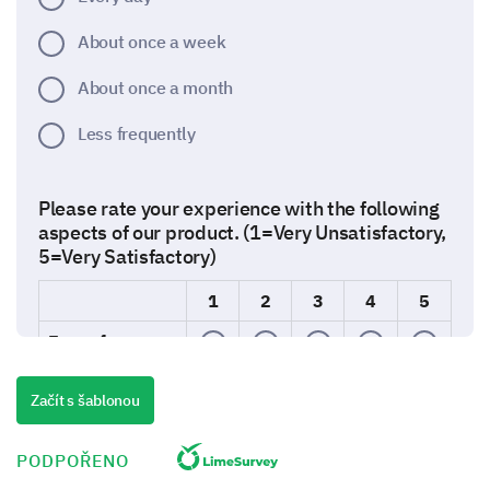
About once a week
About once a month
Less frequently
Please rate your experience with the following
aspects of our product. (1=Very Unsatisfactory,
5=Very Satisfactory)
1
2
3
4
5
Ease of use
Quality
Začít s šablonou
Performance
PODPOŘENO
Value for money