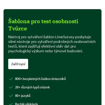
Product Features
Šablona pro test osobnosti
In this section, we are interested in your perspective
Tvůrce
on specific features of our product.
Which features of our product do you find most
Nástroj pro vytváření šablon LimeSurvey poskytuje
useful? (Select all that apply)
silné nástroje pro vytváření podrobných osobnostních
testů, které zajišťují efektivní sběr dat pro
psychologický výzkum nebo týmové budování.
Feature A
Feature B
Začít nyní
Feature C
800+ bezplatných šablon dotazníků
Feature D
28+ různých typů otázek
80+ jazyků
If you could add or change one feature on our
product, what would it be and why?
Rychlé překlady