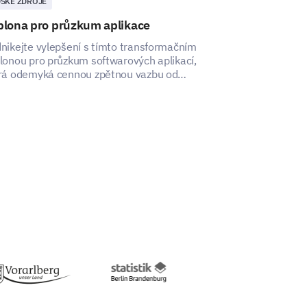
DSKÉ ZDROJE
LIDSKÉ ZDROJE
blona pro průzkum aplikace
Šablona dotaz
nikejte vylepšení s tímto transformačním
S touto šablon
lonou pro průzkum softwarových aplikací,
můžete získat p
rá odemyká cennou zpětnou vazbu od
ovlivňuje výkon
vatelů a zlepšuje jejich zkušenosti.
zaměstnanců.