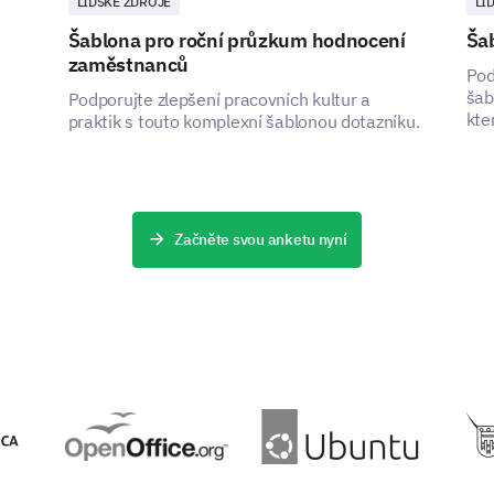
LIDSKÉ ZDROJE
LI
Šablona pro roční průzkum hodnocení
Ša
zaměstnanců
Pod
šab
Podporujte zlepšení pracovních kultur a
kte
praktik s touto komplexní šablonou dotazníku.
uži
PODPOŘENO
Začněte svou anketu nyní