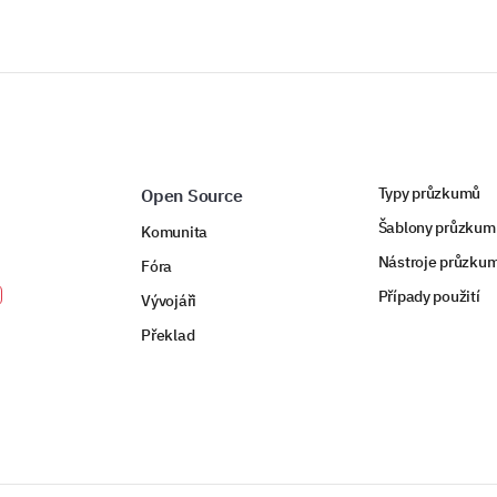
Typy průzkumů
Open Source
Šablony průzkum
Komunita
Nástroje průzku
Fóra
Případy použití
Vývojáři
Překlad