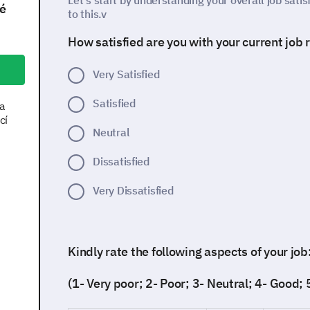
Let’s start by understanding your overall job satis
né
to this.v
How satisfied are you with your current job 
Very Satisfied
Satisfied
 a
cí
Neutral
Dissatisfied
Very Dissatisfied
Kindly rate the following aspects of your job
(1- Very poor; 2- Poor; 3- Neutral; 4- Good;