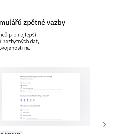
ur management policies?
rmulářů zpětné vazby
ců pro nejlepší
í nezbytných dat,
okojenosti na
the organization.
rs?
he organization for its long-
Next slide