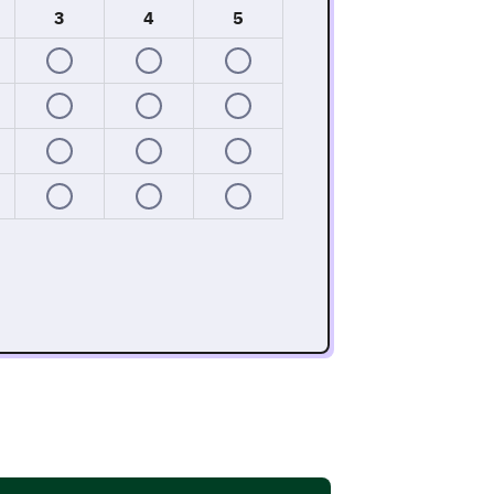
3
4
5
ronment.
nducive to productivity?
se enter your comment here: