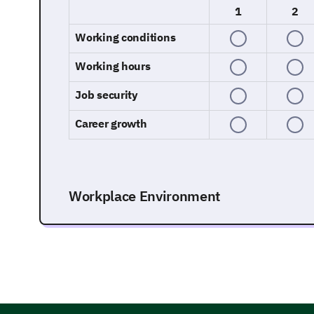
1
2
Working conditions
Working hours
Job security
Career growth
Workplace Environment
Now, we'd like you to consider your working envi
Do you think the working environment is co
Plea
Yes