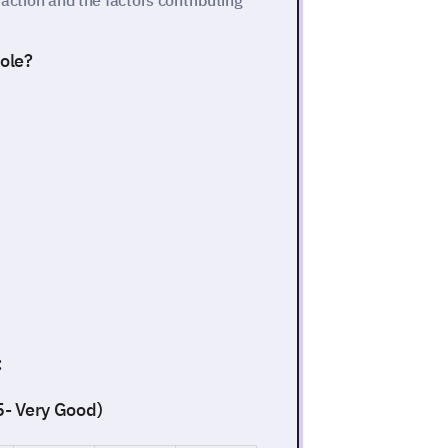
faction and the factors contributing
role?
:
 5- Very Good)