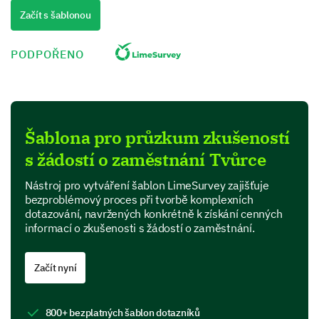
Quality
Začít s šablonou
Performance
PODPOŘENO
Value for money
Product Features
Šablona pro průzkum zkušeností
In this section, we are interested in your perspective
s žádostí o zaměstnání Tvůrce
on specific features of our product.
Which features of our product do you find most
Nástroj pro vytváření šablon LimeSurvey zajišťuje
useful? (Select all that apply)
bezproblémový proces při tvorbě komplexních
dotazování, navržených konkrétně k získání cenných
informací o zkušenosti s žádostí o zaměstnání.
Feature A
Feature B
Začít nyní
Feature C
800+ bezplatných šablon dotazníků