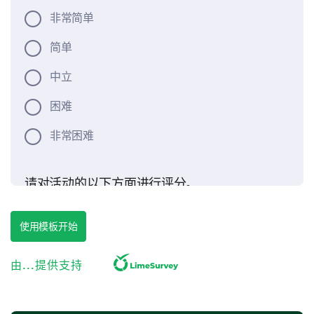
非常简单
简单
中立
困难
非常困难
请对活动的以下方面进行评分。
1
2
3
4
5
使用模板开始
活动方案的清晰度
由...提供支持
座位和设施的可用性
食品和饮料