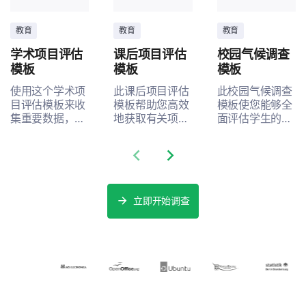
教育
教育
教育
学术项目评估
课后项目评估
校园气候调查
模板
模板
模板
使用这个学术项
此课后项目评估
此校园气候调查
目评估模板来收
模板帮助您高效
模板使您能够全
集重要数据，旨
地获取有关项目
面评估学生的体
在衡量利益相关
结构、实施和便
验，帮助创建一
者的满意度并识
利性的重要见
个培养和包容的
Previous slide
Next slide
别改进领域。
解。
校园环境。
立即开始调查