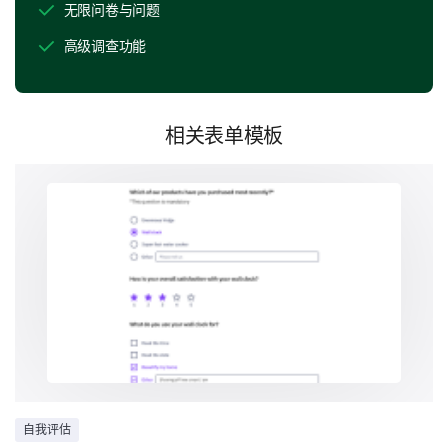
无限问卷与问题
高级调查功能
Customer Support Experience
相关表单模板
Given the importance of efficient and helpful
customer support, we would appreciate your
thoughts on your interactions (if any) with our support
team.
On a scale of 1-5, how would you rate our
customer service, with 1 being 'Very
Unsatisfactory' and 5 being 'Very Satisfactory'?
1
2
3
4
5
Can you provide a detailed description of a
recent experience with our customer service?
自我评估