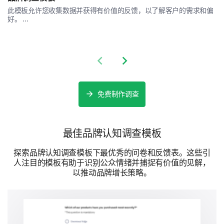
此模板允许您收集数据并获得有价值的反馈，以了解客户的需求和偏
捕捉您的个人人口统计信息
好。 ...
关于您的几个最后问题。这将帮助我们理解不同的观
点。
Previous slide
Next slide
您的性别是什么？
免费制作调查
女
男
最佳品牌认知调查模板
如果您有任何其他评论、建议或想法想与我们分
享，请上传一个文档/pdf文件。
探索品牌认知调查模板下最优秀的问卷和反馈表。这些引
人注目的模板有助于识别公众情绪并捕捉有价值的见解，
上传一个或者多个文件
以推动品牌增长策略。