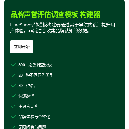
请对以下陈述的同意程度进行评价
品牌声誉评估调查模板 构建器
选项：
LimeSurvey的模板构建器通过易于导航的设计提升用
- 非常不同意
户体验，非常适合收集品牌认知的数据。
- 不同意
- 既不同意也不赞同
立即开始
- 同意
- 非常同意
800+ 免费调查模板
1
2
3
4
5
28+ 种不同问答类型
我经常向他人推荐您的品牌
80+ 种语言
我与品牌的互动始终是积极的
快速翻译
我信任您的产品/服务的质量
多语言调查
品牌体验与个性化
深入了解您的品牌认知
无限问卷与问题