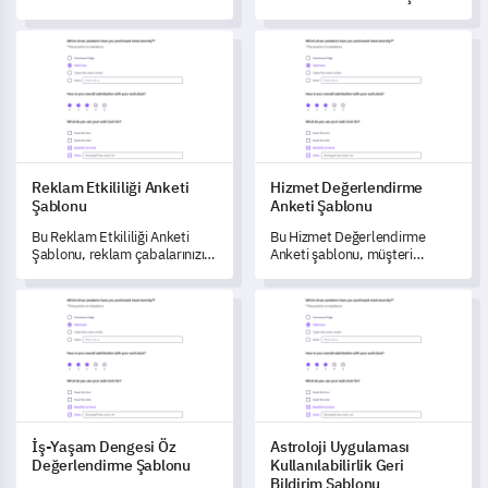
hakkında kapsamlı içgörüler
olanak tanıyan bu kapsamlı
elde etmenizi sağlar.
şablon ile reklam stratejinizi
Reklam Etkililiği Anketi Şablonu
Hizmet Değerlendirme Anketi 
geliştirin.
Reklam Etkililiği Anketi
Hizmet Değerlendirme
Şablonu
Anketi Şablonu
Bu Reklam Etkililiği Anketi
Bu Hizmet Değerlendirme
Şablonu, reklam çabalarınızın
Anketi şablonu, müşteri
etkisini ölçmenizi ve
memnuniyetini ölçmenize,
anlamanızı sağlar, böylece
hizmet kalitenizi geliştirmenize
İş-Yaşam Dengesi Öz Değerlendirme Şablonu
Astroloji Uygulaması Kullanılabi
gelişim alanlarını
ve kullanıcı deneyimini
belirlemenize yardımcı olur.
yükseltmenize yardımcı olur.
İş-Yaşam Dengesi Öz
Astroloji Uygulaması
Değerlendirme Şablonu
Kullanılabilirlik Geri
Bildirim Şablonu