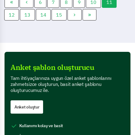
6
7
8
9
10
11
12
13
14
15
Anket şablon oluşturucu
Tam ihtiyaçlarınıza uygun özel anket şablonlarını
zahmetsizce oluşturun, basit anket şablonu
oluşturucumuz ile.
Anket oluştur
Kullanımı kolay ve basit