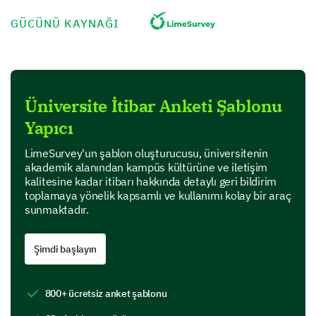
Options: Very Poor | Poor | Average | Good |
Excellent
GÜCÜNÜ KAYNAĞI
1
2
3
4
5
Academic Quality
Üniversite İtibar Anketi Şablonu
Research Opportunitiesv
Yapıcı
Faculty Expertise
LimeSurvey'un şablon oluşturucusu, üniversitenin
akademik alanından kampüs kültürüne ve iletişim
Infrastructure
kalitesine kadar itibarı hakkında detaylı geri bildirim
toplamaya yönelik kapsamlı ve kullanımı kolay bir araç
Location
sunmaktadır.
Share your thoughts on our programs and
Şimdi başlayın
courses
We want to understand your perception of the
800+ ücretsiz anket şablonu
academic programs and courses we offer. These