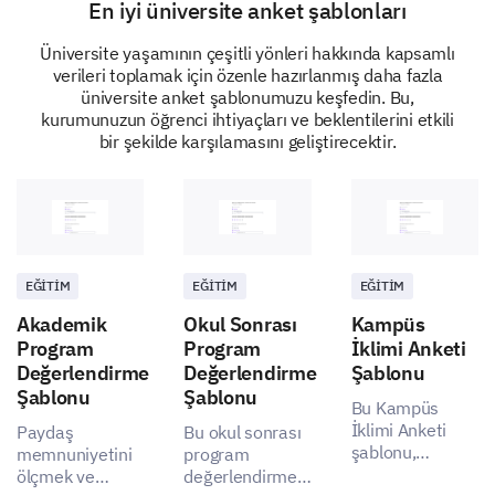
En iyi üniversite anket şablonları
Üniversite yaşamının çeşitli yönleri hakkında kapsamlı
Your take on our university culture and
verileri toplamak için özenle hazırlanmış daha fazla
üniversite anket şablonumuzu keşfedin. Bu,
environment
kurumunuzun öğrenci ihtiyaçları ve beklentilerini etkili
bir şekilde karşılamasını geliştirecektir.
In this portion of the survey, we want to gain insights
into your take on the overall culture, community
engagement, and diversity on our campus.
Please answer the following statements.
EĞITIM
EĞITIM
EĞITIM
Akademik
Okul Sonrası
Kampüs
The university fosters a culture of innovation.
Program
Program
İklimi Anketi
Değerlendirme
Değerlendirme
Şablonu
The university pays adequate attention to build a dive
Şablonu
Şablonu
Bu Kampüs
The university fosters a positive, respectful environmen
İklimi Anketi
Paydaş
Bu okul sonrası
şablonu,
memnuniyetini
program
öğrencilerin
ölçmek ve
değerlendirme