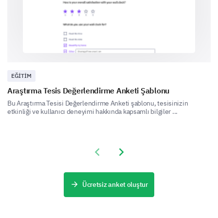
Short-term course
EĞITIM
Other:
Araştırma Tesis Değerlendirme Anketi Şablonu
Bu Araştırma Tesisi Değerlendirme Anketi şablonu, tesisinizin
etkinliği ve kullanıcı deneyimi hakkında kapsamlı bilgiler ...
Previous slide
Next slide
Based on your experience, how would you rate
the balance between theoretical and practical
Ücretsiz anket oluştur
aspects in our courses?