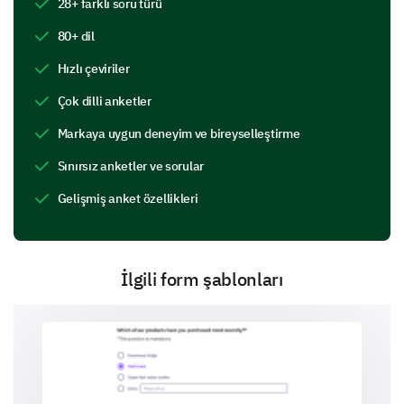
28+ farklı soru türü
insights will help us enhance our curriculum for a
better student experience.
80+ dil
Which program or course do you have firsthand
Hızlı çeviriler
experience with at our university?
Çok dilli anketler
Undergraduate
Markaya uygun deneyim ve bireyselleştirme
Sınırsız anketler ve sorular
Gelişmiş anket özellikleri
Postgraduate
İlgili form şablonları
Doctoral