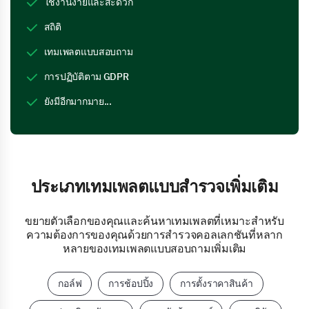
ใช้งานง่ายและสะดวก
สถิติ
เทมเพลตแบบสอบถาม
การปฏิบัติตาม GDPR
ยังมีอีกมากมาย...
ประเภทเทมเพลตแบบสำรวจเพิ่มเติม
ขยายตัวเลือกของคุณและค้นหาเทมเพลตที่เหมาะสำหรับ
ความต้องการของคุณด้วยการสำรวจคอลเลกชันที่หลาก
หลายของเทมเพลตแบบสอบถามเพิ่มเติม
กอล์ฟ
การช้อปปิ้ง
การตั้งราคาสินค้า