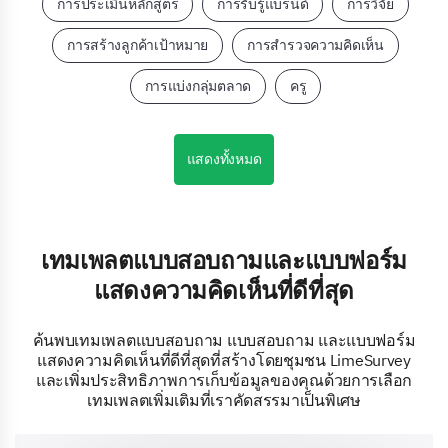
การประเมินหลักสูตร
การรับรู้แบรนด์
การวิจัย
การสร้างลูกค้าเป้าหมาย
การสำรวจความคิดเห็น
การแบ่งกลุ่มตลาด
ครู
แสดงทั้งหมด
เทมเพลตแบบสอบถามและแบบฟอร์ม
แสดงความคิดเห็นที่ดีที่สุด
ค้นพบเทมเพลตแบบสอบถาม แบบสอบถาม และแบบฟอร์ม
แสดงความคิดเห็นที่ดีที่สุดที่สร้างโดยชุมชน LimeSurvey
และเพิ่มประสิทธิภาพการเก็บข้อมูลของคุณด้วยการเลือก
เทมเพลตเพิ่มเติมที่เราคัดสรรมาเป็นพิเศษ