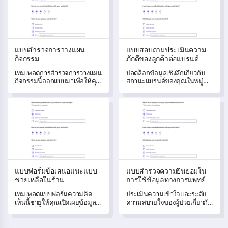
แบบสำรวจการวางแผน
แบบสอบถามประเมินความ
กิจกรรม
ภักดีของลูกค้าต่อแบรนด์
เทมเพลตการสำรวจการวางแผน
ปลดล็อกข้อมูลเชิงลึกเกี่ยวกับ
กิจกรรมนี้ออกแบบมาเพื่อให้คุณ
สถานะแบรนด์ของคุณในหมู่
ได้รับข้อเสนอแนะแบบตรงไป
ลูกค้าด้วยเทมเพลตการประเมิน
ตรงมาสำหรับการวางแผน
ความจงรักภักดีของแบรนด์
แบบฟอร์มข้อเสนอแนะแบบช่วยเหลือในร้าน
แบบสำรวจความยินยอมในการใช
กิจกรรมที่ยอดเยี่ยม
ลูกค้านี้
แบบฟอร์มข้อเสนอแนะแบบ
แบบสำรวจความยินยอมใน
ช่วยเหลือในร้าน
การใช้ข้อมูลทางการแพทย์
เทมเพลตแบบฟอร์มความคิด
ประเมินความเข้าใจและระดับ
เห็นนี้ช่วยให้คุณเปิดเผยข้อมูล
ความสบายใจของผู้ป่วยเกี่ยวกับ
เชิงลึกที่เป็นเอกลักษณ์เกี่ยวกับ
การใช้ข้อมูลสุขภาพของพวก
บริการช่วยเหลือลูกค้าในร้าน
เขาด้วยแบบสำรวจที่มีข้อมูลเชิง
ของคุณ ช่วยให้คุณสามารถวัด
ลึกนี้