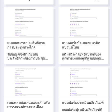
ประสบการณ์ของผู้ใช้ ระบุจุด
ด้วยเทมเพลตแบบสอบถามที่
แข็ง และเข้าใจการปรับปรุงที่
ครอบคลุมนี้ ซึ่งออกแบบมาเพื่อ
แบบสอบถามประสิทธิภาพการประชุมทางไกล
แบบฟอร์มข้อเสนอแนวคิดแบรนด
ต้องการในผลิตภัณฑ์ของคุณ
เข้าใจประสบการณ์และความพึง
พอใจของผู้เข้าร่วมงาน
แบบสอบถามประสิทธิภาพ
แบบฟอร์มข้อเสนอแนวคิด
การประชุมทางไกล
แบรนด์ใหม่
รับข้อมูลเชิงลึกเกี่ยวกับ
เสริมสร้างกลยุทธ์แบรนด์ของ
ประสิทธิภาพของการประชุม
คุณด้วยเทมเพลตที่ครอบคลุมนี้
ทางไกลของคุณด้วยแม่แบบแบบ
ซึ่งออกแบบมาเพื่อเก็บข้อมูล
สำรวจที่ละเอียดนี้
ความคิดเห็นที่มีคุณค่าเกี่ยวกับ
เทมเพลตข้อเสนอแนะสำหรับการรณรงค์ทางการเมือง
แบบฟอร์มประเมินผลิตภัณฑ์
แนวคิดแบรนด์ใหม่ของคุณ。
เทมเพลตข้อเสนอแนะสำหรับ
แบบฟอร์มประเมินผลิตภัณฑ์
การรณรงค์ทางการเมือง
แบบฟอร์มประเมินผลิตภัณฑ์ที่