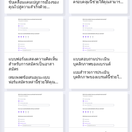
ครอบคลุมนี้ช่วยให้คุณสามารถ
ขับเคลื่อนแคมเปญการเมืองของ
เปิดเผยข้อมูลที่มีค่าเกี่ยวกับ
คุณไปสู่ความสำเร็จด้วย
ความพึงพอใจของผู้ใช้และ
เทมเพลตข้อเสนอแนะแบบ
ฟังก์ชันการทำงานของ
ครอบคลุมนี้
แบบฟอร์มแสดงความคิดเห็นสำหรับการสมัครเป็นอาสาสมัคร
แบบสอบถามประเมินบุคลิกภาพ
ผลิตภัณฑ์
แบบฟอร์มแสดงความคิดเห็น
แบบสอบถามประเมิน
สำหรับการสมัครเป็นอาสา
บุคลิกภาพของแบรนด์
สมัคร
แบบสำรวจการประเมิน
บุคลิกภาพของแบรนด์นี้ช่วยให้
เทมเพลตข้อเสนอแนะแบบ
แบรนด์สามารถวัดและเข้าใจมุม
ฟอร์มสมัครเหล่านี้ช่วยให้คุณ
มองของผู้มีส่วนได้ส่วนเสียเกี่ยว
ได้รับข้อมูลเชิงลึกเกี่ยวกับ
กับบุคลิกภาพของแบรนด์ได้
กระบวนการสมัครเป็นอาสา
แบบสอบถามประสิทธิภาพการมีส่วนร่วมของผู้นำ
แบบสอบถามการเชื่อมต่อทางอา
อย่างครบถ้วน ช่วยในการเปิด
สมัครในองค์กรของคุณ
เผยการรับรู้ที่มีความหมายซึ่ง
นำไปสู่การสร้างแบรนด์ใน
เชิงกลยุทธ์