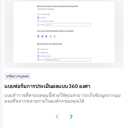
ทรัพยากรบุคคล
แบบฟอร์มการประเมินผลแบบ 360 องศา
แบบสำรวจที่ครอบคลุมนี้ช่วยให้คุณสามารถเก็บข้อมูลจากมุม
มองที่หลากหลายภายในองค์กรของคุณได้
Previous slide
Next slide