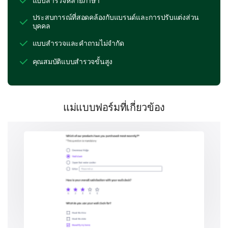
แบบสำรวจหลายภาษา
1
2
3
4
5
ประสบการณ์ที่สอดคล้องกับแบรนด์และการปรับแต่งส่วน
บุคคล
Cost-effectiveness
แบบสำรวจและคำถามไม่จำกัด
Transparency of pricing
คุณสมบัติแบบสำรวจขั้นสูง
Variety of payment options
Ease of payment process
แม่แบบฟอร์มที่เกี่ยวข้อง
What payment methods do you usually use for
our services?
Cash
Credit/Debit card
Mobile payment
Transport card