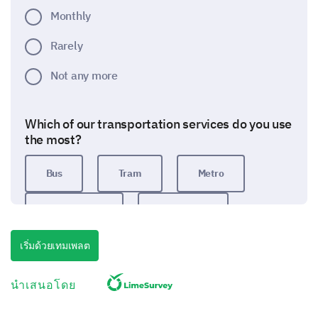
Monthly
Rarely
Not any more
Which of our transportation services do you use
the most?
Bus
Tram
Metro
Bike Sharing
Carpooling
เริ่มด้วยเทมเพลต
Quality of Services
For each of the following items, please rate the
นำเสนอโดย
quality of our service and the importance to
you: