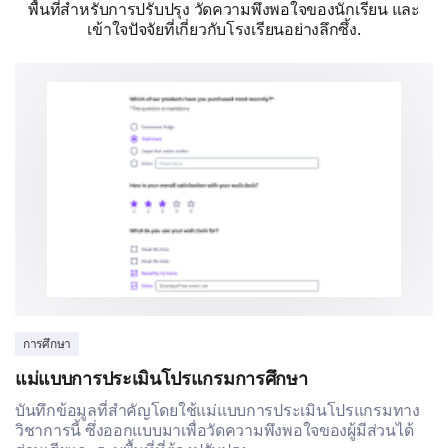
1
2
3
4
5
พื้นที่สำหรับการปรับปรุง วัดความพึงพอใจของนักเรียน และ
เข้าใจปัจจัยที่เกี่ยวกับโรงเรียนอย่างลึกซึ้ง.
Demographics Information
What is your age range?
Under 18
18 - 24
25 - 34
35 - 44
45 - 54
55 - 64
การศึกษา
65 or more
แม่แบบการประเมินโปรแกรมการศึกษา
บันทึกข้อมูลที่สำคัญโดยใช้แม่แบบการประเมินโปรแกรมทาง
วิชาการนี้ ซึ่งออกแบบมาเพื่อวัดความพึงพอใจของผู้มีส่วนได้
Which gender do you identify with?