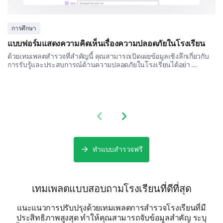
Other
การศึกษา
Recommendations & Suggestions
แบบฟอร์มแสดงความคิดเห็นเรื่องความปลอดภัยในโรงเรียน
What improvements would you like to see in
ด้วยเทมเพลตสำรวจที่สำคัญนี้ คุณสามารถเปิดเผยข้อมูลเชิงลึกเกี่ยวกับ
our services?
การรับรู้และประสบการณ์ด้านความปลอดภัยในโรงเรียนได้อย่า ...
Previous slide
Next slide
How likely are you to recommend our
transportation services to a friend or
ทำแบบสำรวจฟรี
colleague?
(Options: Very unlikely, Unlikely, Neutral, Likely,
เทมเพลตแบบสอบถามโรงเรียนที่ดีที่สุด
Very likely)
แนะแนวการปรับปรุงด้วยเทมเพลตการสำรวจโรงเรียนที่มี
ประสิทธิภาพสูงสุด ทำให้คุณสามารถจับข้อมูลสำคัญ ระบุ