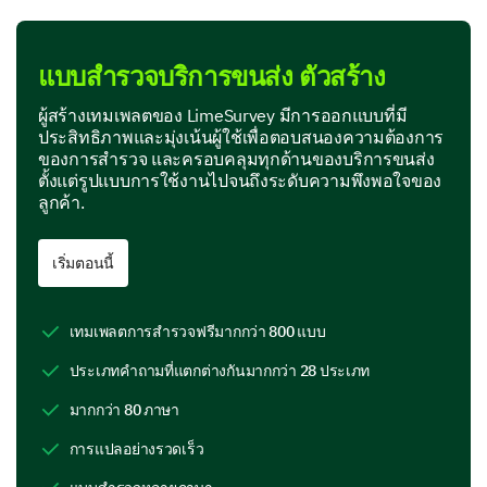
Quality of 
แบบสำรวจบริการขนส่ง ตัวสร้าง
Poor
Fair
Goo
Cleanliness
Quality of Service
ผู้สร้างเทมเพลตของ LimeSurvey มีการออกแบบที่มี
ประสิทธิภาพและมุ่งเน้นผู้ใช้เพื่อตอบสนองความต้องการ
Timeliness
Quality of Service
ของการสำรวจ และครอบคลุมทุกด้านของบริการขนส่ง
ตั้งแต่รูปแบบการใช้งานไปจนถึงระดับความพึงพอใจของ
Comfort
Quality of Service
ลูกค้า.
Driver professionalism
Quality of Service
เริ่มตอนนี้
Pricing and Payment
เทมเพลตการสำรวจฟรีมากกว่า 800 แบบ
How would you rate the following aspects
ประเภทคำถามที่แตกต่างกันมากกว่า 28 ประเภท
related to our services' pricing and payment
methods:
มากกว่า 80 ภาษา
การแปลอย่างรวดเร็ว
(Scale: Poor, Fair, Good, Very Good, Excellent)