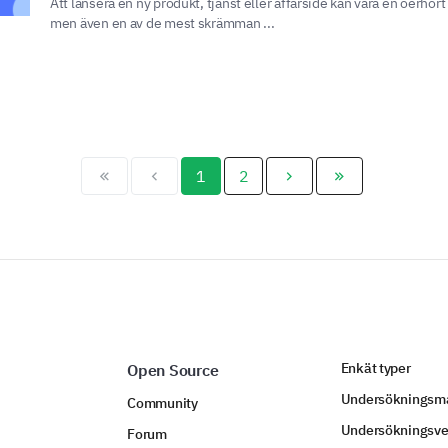
Att lansera en ny produkt, tjänst eller affärsidé kan vara en oerhör
men även en av de mest skrämman ...
1
2
Enkät typer
Open Source
Undersökningsma
Community
Undersökningsve
Forum