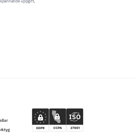
t spännande uppgift,
llar
rktyg