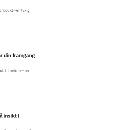
 produkt—en lyxig
rar din framgång
tällt online – en
 insikt i