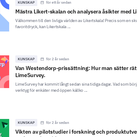
KUNSKAP
för ett år sedan
Mästra Likert-skalan och analysera åsikter med 
Välkommen till den livliga världen av Likertskala! Precis som en skv
favoritdryck, kan Likertskala ...
KUNSKAP
för 2 år sedan
Van Westendorp-prissättning: Hur man sätter rät
LimeSurvey.
LimeSurvey har kommit långt sedan sina tidiga dagar. Vad som bör
verktyg för enkäter med öppen källko ...
KUNSKAP
för 2 år sedan
Vikten av pilotstudier i forskning och produktutve