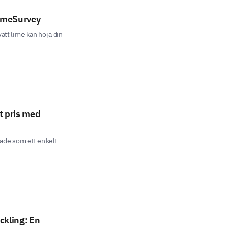
LimeSurvey
ätt lime kan höja din
t pris med
jade som ett enkelt
ckling: En