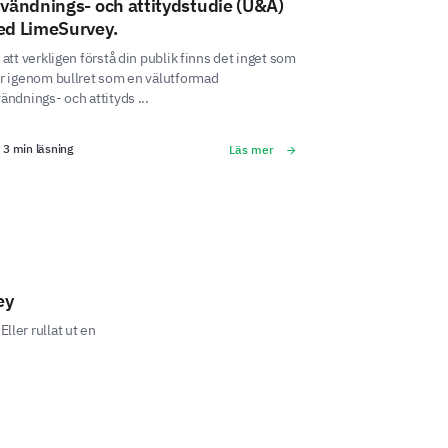
vändnings- och attitydstudie (U&A)
d LimeSurvey.
 att verkligen förstå din publik finns det inget som
r igenom bullret som en välutformad
ändnings- och attityds ...
3 min läsning
Läs mer
ey
ller rullat ut en