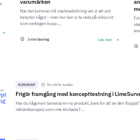
varumärken
an
an
me
När det kommer till marknadsföring vet vi att ord
betyder något – men hur kan vi ta reda på vilka ord
För
som verkligen kopp ...
skä
anv
3 min läsning
Läs mer
KUNSKAP
för ett år sedan
Frigör framgång med koncepttestning i LimeSurv
Har du någonsin lanserat en ny produkt, bara för att se den floppa? E
reklamkampanj som inte klickade? ...