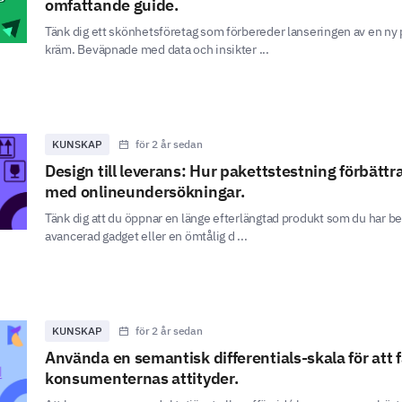
omfattande guide.
Tänk dig ett skönhetsföretag som förbereder lanseringen av en ny
kräm. Beväpnade med data och insikter ...
KUNSKAP
för 2 år sedan
Design till leverans: Hur pakettstestning förbätt
med onlineundersökningar.
Tänk dig att du öppnar en länge efterlängtad produkt som du har bes
avancerad gadget eller en ömtålig d ...
KUNSKAP
för 2 år sedan
Använda en semantisk differentials-skala för att få
konsumenternas attityder.