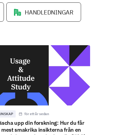
HANDLEDNINGAR
UNSKAP
för ett år sedan
äscha upp din forskning: Hur du får
 mest smakrika insikterna från en