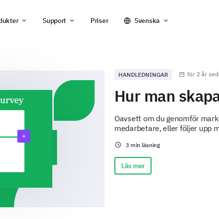
dukter
Support
Priser
Svenska
för 2 år se
HANDLEDNINGAR
Hur man skapar
Oavsett om du genomför markna
medarbetare, eller följer upp m
3 min läsning
Läs mer