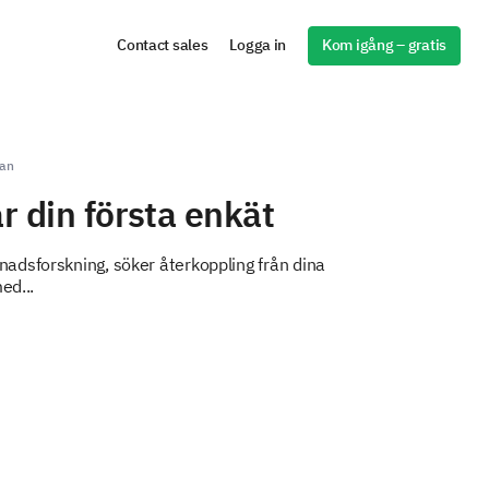
Kom igång – gratis
Contact sales
Logga in
dan
 din första enkät
dsforskning, söker återkoppling från dina
ed...