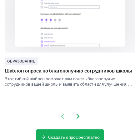
1
2
3
4
5
Can you provide a detailed description of a
recent experience with our customer service?
ОБРАЗОВАНИЕ
Шаблон опроса по благополучию сотрудников школы
Final Feedback
Этот гибкий шаблон поможет вам понять благополучие
Share your overall experience and any additional
сотрудников вашей школы и выявить области для улучшения. ...
comments you have for us.
Please, share any additional comments or
suggestions you have to improve our
product/services.
Previous slide
Next slide
Создать опрос бесплатно