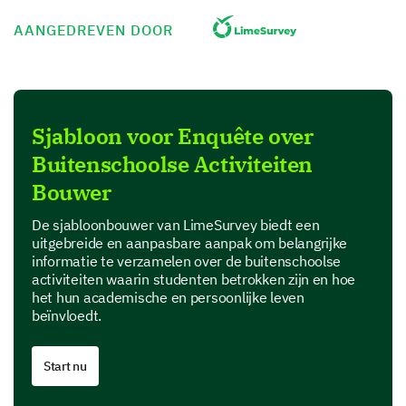
Performance
AANGEDREVEN DOOR
Value for money
Product Features
Sjabloon voor Enquête over
In this section, we are interested in your perspective
Buitenschoolse Activiteiten
on specific features of our product.
Bouwer
Which features of our product do you find most
useful? (Select all that apply)
De sjabloonbouwer van LimeSurvey biedt een
uitgebreide en aanpasbare aanpak om belangrijke
Feature A
informatie te verzamelen over de buitenschoolse
activiteiten waarin studenten betrokken zijn en hoe
Feature B
het hun academische en persoonlijke leven
beïnvloedt.
Feature C
Start nu
Feature D