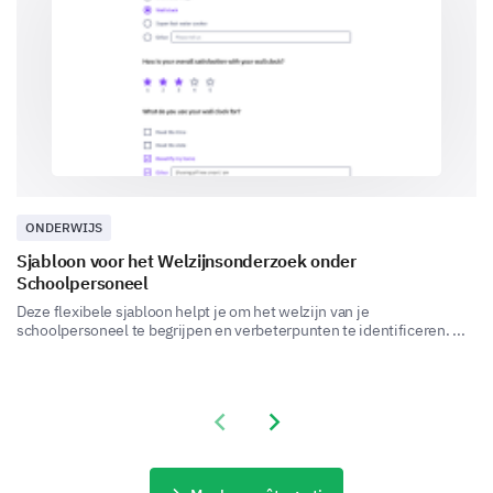
Can you provide a detailed description of a
recent experience with our customer service?
Final Feedback
ONDERWIJS
Share your overall experience and any additional
Sjabloon voor het Welzijnsonderzoek onder
comments you have for us.
Schoolpersoneel
Deze flexibele sjabloon helpt je om het welzijn van je
Please, share any additional comments or
schoolpersoneel te begrijpen en verbeterpunten te identificeren. ...
suggestions you have to improve our
product/services.
Previous slide
Next slide