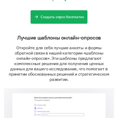
Please rate your agreement with these
statements on a scale from 1 (Strongly
Создать опрос бесплатно
Disagree) to 5 (Strongly Agree).
Лучшие шаблоны онлайн-опросов
The ad was clear and understandable.
Откройте для себя лучшие анкеты и формы
The ad was memorable.
обратной связи в нашей категории «шаблоны
онлайн-опросов». Эти шаблоны предлагают
The ad positively influenced my opinion of the product
комплексные решения для получения ценных
данных для вашего исследования, что помогает в
The ad's message was relevant to me.
принятии обоснованных решений и стратегическом
развитии.
Impact on Purchase Intentions
Now we'll ask about how the ad influenced your
intent to purchase.
Did our advertisement make you more inclined