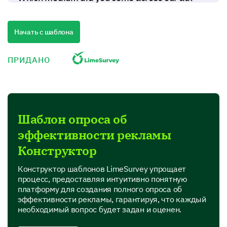
Television
Начать с шаблона
Internet (Social Media, Websites)
ПРИДАНО
Print (Newspapers, Magazines)
Outdoor Advertising (Billboards, Transit)
Radio
Шаблон опроса об
Please enter your comment here:
эффективности рекламы
Конструктор
Конструктор шаблонов LimeSurvey упрощает
процесс, предоставляя интуитивно понятную
платформу для создания полного опроса об
эффективности рекламы, гарантируя, что каждый
необходимый вопрос будет задан и оценен.
Perception and Interpretation of Ad