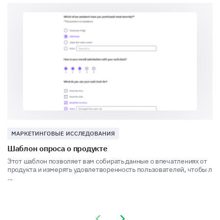
New Product Features
Seasonal/Special Events
МАРКЕТИНГОВЫЕ ИССЛЕДОВАНИЯ
Шаблон опроса о продукте
Этот шаблон позволяет вам собирать данные о впечатлениях от
Market Contest
продукта и измерять удовлетворенность пользователей, чтобы л
...
Previous slide
Next slide