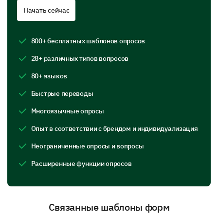
Content
Начать сейчас
This section focuses on how you interpret our ad
content.
800+ бесплатных шаблонов опросов
What do you believe were the main messages
28+ различных типов вопросов
of our ad campaign?
80+ языков
Product Launch
Быстрые переводы
Многоязычные опросы
Опыт в соответствии с брендом и индивидуализация
Неограниченные опросы и вопросы
Brand Awareness
Расширенные функции опросов
Price Promotion
Связанные шаблоны форм