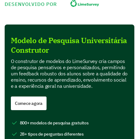
As tarefas e projetos aprimoram meu aprendizado
DESENVOLVIDO POR
O feedback sobre as tarefas é útil
Sua Experiência Emocional e Social
Modelo de Pesquisa Universitária
Agora vamos discutir sua experiência emocional e
Construtor
social na nossa universidade.
O construtor de modelos do LimeSurvey cria campos
de pesquisa pensativos e personalizados, permitindo
Quais das seguintes atividades você participou
um feedback robusto dos alunos sobre a qualidade do
ativamente no último ano acadêmico? (por
ensino, recursos de aprendizado, envolvimento social
favor, selecione todas que se aplicam e forneça
e a experiência geral na universidade.
comentários)
Comece agora
Clubes de estudantes
800+ modelos de pesquisa gratuitos
28+ tipos de perguntas diferentes