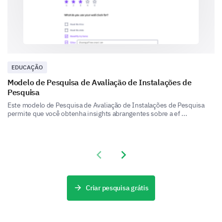
Grupos de estudo
EDUCAÇÃO
Modelo de Pesquisa de Avaliação de Instalações de
Por favor, compartilhe seus pensamentos
Pesquisa
sobre como essas atividades contribuíram
Este modelo de Pesquisa de Avaliação de Instalações de Pesquisa
para sua experiência geral na universidade.
permite que você obtenha insights abrangentes sobre a ef ...
Previous slide
Next slide
Recursos e Apoio
Criar pesquisa grátis
Vamos falar sobre os recursos e serviços de apoio
oferecidos na nossa universidade.