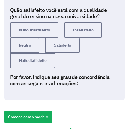
Quão satisfeito você está com a qualidade
geral do ensino na nossa universidade?
Muito Insatisfeito
Insatisfeito
Neutro
Satisfeito
Muito Satisfeito
Por favor, indique seu grau de concordância
com as seguintes afirmações:
Si
O material do curso é relevante e atualizado
Comece com o modelo
Os professores são competentes e entusiasmados