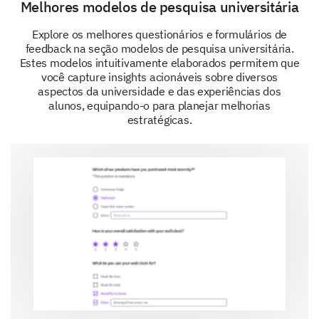
Melhores modelos de pesquisa universitária
Como podemos melhorar qualquer um dos
Explore os melhores questionários e formulários de
recursos e serviços mencionados?
feedback na seção modelos de pesquisa universitária.
Estes modelos intuitivamente elaborados permitem que
você capture insights acionáveis sobre diversos
aspectos da universidade e das experiências dos
Seus Dados Pessoais
alunos, equipando-o para planejar melhorias
estratégicas.
Finalmente, precisamos de algumas informações
básicas para nos ajudar a entender suas respostas.
Em que ano da universidade você está
atualmente?
Qual é o seu gênero?