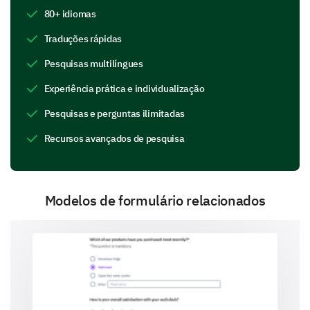
Atletismo
80+ idiomas
Traduções rápidas
Pesquisas multilíngues
Experiência prática e individualização
Projetos de pesquisa
Pesquisas e perguntas ilimitadas
Recursos avançados de pesquisa
Estágios
Modelos de formulário relacionados
Eventos de voluntariado